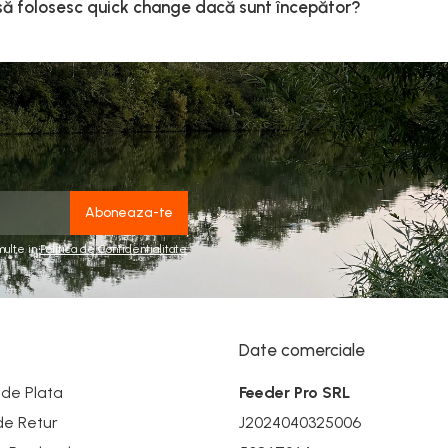
să folosesc quick change dacă sunt începător?
multe in
Politica de Confidentialitate
Date comerciale
de Plata
Feeder Pro SRL
 de Retur
J2024040325006