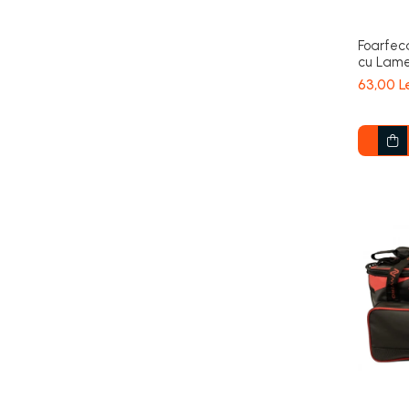
Foarfec
cu Lame 
63,00 L