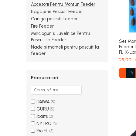
Accesorii Pentru Monturi Feeder
Bagajerie Pescuit Feeder
Carlige pescuit feeder
Fire Feeder
Mincioguri si Juvelnice Pentru
Pescuit la Feeder
Set Mom
Feeder I
Nade si momeli pentru pescuit la
FL X-La
feeder
PRO FL
29,00 L
Producatori
DAIWA
(5)
GURU
(5)
ibaits
(2)
NYTRO
(6)
Pro FL
(3)