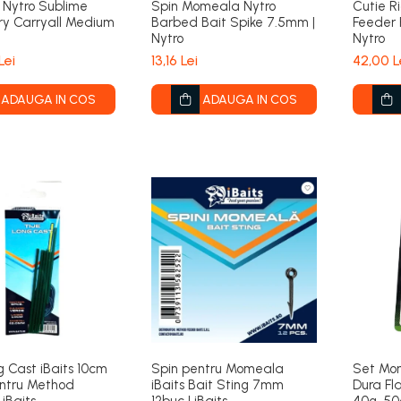
Nytro Sublime
Spin Momeala Nytro
Cutie R
ry Carryall Medium
Barbed Bait Spike 7.5mm |
Feeder 
Nytro
Nytro
Lei
13,16 Lei
42,00 L
ADAUGA IN COS
ADAUGA IN COS
g Cast iBaits 10cm
Spin pentru Momeala
Set Mom
ntru Method
iBaits Bait Sting 7mm
Dura Fl