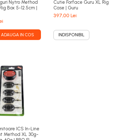
iguri Nytro Method
Cutie Forface Guru XL Rig
Rig Box 5-12.5cm |
Case | Guru
397,00 Lei
ei
ADAUGA IN COS
INDISPONIBIL
itoare ICS In-Line
at Method XL 30g-