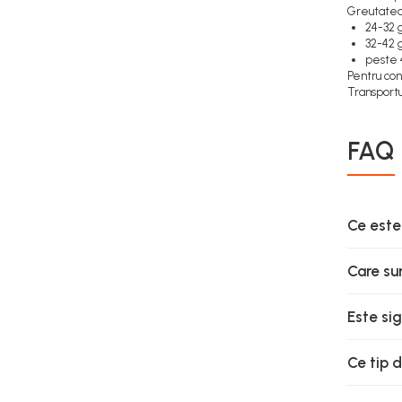
Greutatea 
24-32 
32-42 
peste 
Pentru co
Transportu
FAQ
Ce este
Care su
Este si
Ce tip 