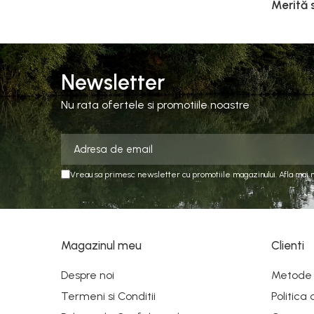
Merită 
Newsletter
Nu rata ofertele si promotiile noastre
Vreau sa primesc newsletter cu promotiile magazinului. Afla mai 
Magazinul meu
Clienti
Despre noi
Metode 
Termeni si Conditii
Politica