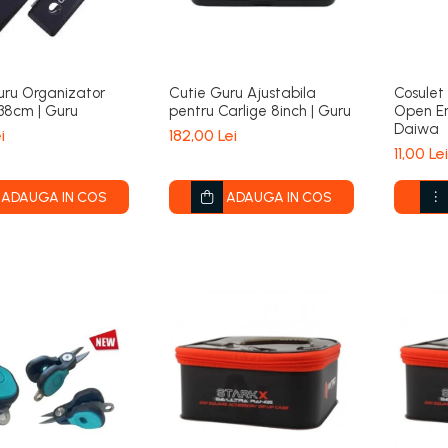
uru Organizator
Cutie Guru Ajustabila
Cosule
 38cm | Guru
pentru Carlige 8inch | Guru
Open En
Daiwa
i
182,00 Lei
11,00 Lei
ADAUGA IN COS
ADAUGA IN COS