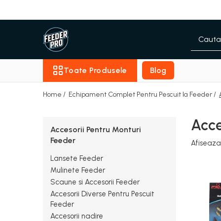
Toate Produsele
Lansete
Mulinete
Toate Produsele
Blog
Accesorii Diverse
Mincioguri si Juvelnice
Home /
Echipament Complet Pentru Pescuit la Feeder /
Scaune si Accesorii
Bagajerie Pescuit
Acce
Accesorii Pentru Monturi
Accesorii Nadire
Feeder
Carlige
Afiseaza
Fire
Lansete Feeder
Nade si Momeli
Mulinete Feeder
Accesorii Monturi
Scaune si Accesorii Feeder
Accesorii Diverse Pentru Pescuit
Feeder
Accesorii nadire