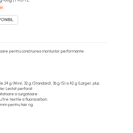
-60g | PRO FL
ei
PONIBIL
sare pentru construirea monturilor performante:
4 g (Mini), 32 g (Standard), 36 g (S) si 42 g (Large), plus
er Lestat perforat.
tatoare si curgatoare.
re textile si fluorocarbon.
 mm pentru hair rig.