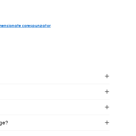
imensionate corespunzator
.
nge?