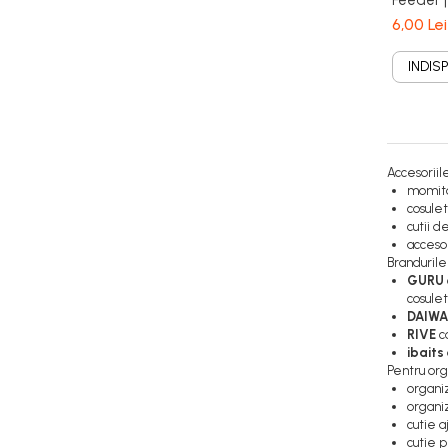
Feeder |
6,00 Lei
INDIS
Accesoriil
momit
cosulet
cutii d
accesor
Brandurile
GURU
cosule
DAIWA
RIVE
co
ibaits
Pentru org
organi
organi
cutie a
cutie 