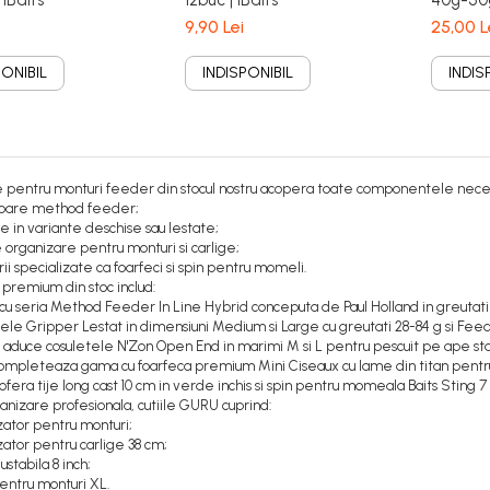
 iBaits
12buc | iBaits
40g-50g
9,90 Lei
25,00 L
PONIBIL
INDISPONIBIL
INDIS
e pentru monturi feeder din stocul nostru acopera toate componentele nece
oare method feeder;
e in variante deschise sau lestate;
e organizare pentru monturi si carlige;
ii specializate ca foarfeci si spin pentru momeli.
 premium din stoc includ:
cu seria Method Feeder In Line Hybrid conceputa de Paul Holland in greutatile 2
tele Gripper Lestat in dimensiuni Medium si Large cu greutati 28-84 g si Feed
aduce cosuletele N'Zon Open End in marimi M si L pentru pescuit pe ape sta
mpleteaza gama cu foarfeca premium Mini Ciseaux cu lame din titan pentru fi
ofera tije long cast 10 cm in verde inchis si spin pentru momeala Baits Sting 7
anizare profesionala, cutiile GURU cuprind:
zator pentru monturi;
zator pentru carlige 38 cm;
justabila 8 inch;
pentru monturi XL.