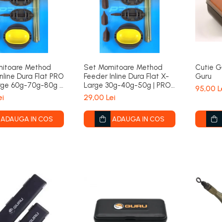
itoare Method
Set Momitoare Method
Cutie G
nline Dura Flat PRO
Feeder Inline Dura Flat X-
Guru
rge 60g-70g-80g |
Large 30g-40g-50g | PRO
95,00 L
FL
ei
29,00 Lei
ADAUGA IN COS
ADAUGA IN COS