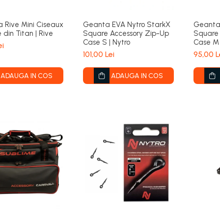
a Rive Mini Ciseaux
Geanta EVA Nytro StarkX
Geanta
din Titan | Rive
Square Accessory Zip-Up
Square 
Case S | Nytro
Case M 
ei
101,00 Lei
95,00 L
ADAUGA IN COS
ADAUGA IN COS