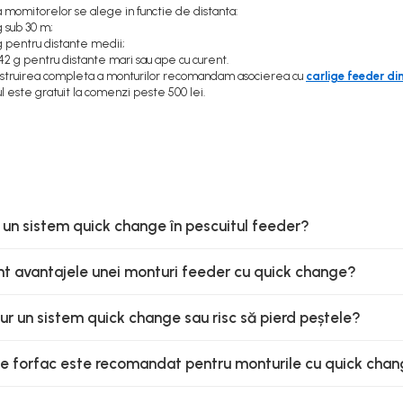
momitorelor se alege in functie de distanta:
g sub 30 m;
g pentru distante medii;
42 g pentru distante mari sau ape cu curent.
nstruirea completa a monturilor recomandam asocierea cu
carlige feeder d
l este gratuit la comenzi peste 500 lei.
 un sistem quick change în pescuitul feeder?
nt avantajele unei monturi feeder cu quick change?
gur un sistem quick change sau risc să pierd peștele?
de forfac este recomandat pentru monturile cu quick cha