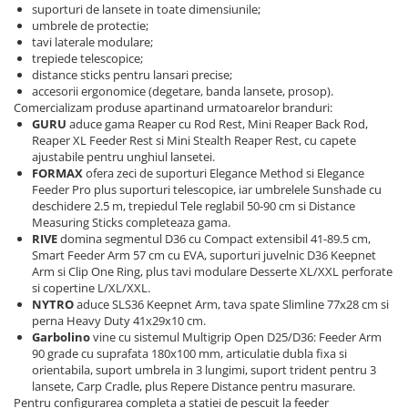
suporturi de lansete in toate dimensiunile;
umbrele de protectie;
tavi laterale modulare;
trepiede telescopice;
distance sticks pentru lansari precise;
accesorii ergonomice (degetare, banda lansete, prosop).
Comercializam produse apartinand urmatoarelor branduri:
GURU
aduce gama Reaper cu Rod Rest, Mini Reaper Back Rod,
Reaper XL Feeder Rest si Mini Stealth Reaper Rest, cu capete
ajustabile pentru unghiul lansetei.
FORMAX
ofera zeci de suporturi Elegance Method si Elegance
Feeder Pro plus suporturi telescopice, iar umbrelele Sunshade cu
deschidere 2.5 m, trepiedul Tele reglabil 50-90 cm si Distance
Measuring Sticks completeaza gama.
RIVE
domina segmentul D36 cu Compact extensibil 41-89.5 cm,
Smart Feeder Arm 57 cm cu EVA, suporturi juvelnic D36 Keepnet
Arm si Clip One Ring, plus tavi modulare Desserte XL/XXL perforate
si copertine L/XL/XXL.
NYTRO
aduce SLS36 Keepnet Arm, tava spate Slimline 77x28 cm si
perna Heavy Duty 41x29x10 cm.
Garbolino
vine cu sistemul Multigrip Open D25/D36: Feeder Arm
90 grade cu suprafata 180x100 mm, articulatie dubla fixa si
orientabila, suport umbrela in 3 lungimi, suport trident pentru 3
lansete, Carp Cradle, plus Repere Distance pentru masurare.
Pentru configurarea completa a statiei de pescuit la feeder