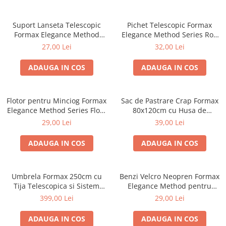
Suport Lanseta Telescopic
Pichet Telescopic Formax
Formax Elegance Method
Elegance Method Series Rod
Series 40-60cm | Formax
Rest 60-90cm | Formax
27,00 Lei
32,00 Lei
ADAUGA IN COS
ADAUGA IN COS
Flotor pentru Minciog Formax
Sac de Pastrare Crap Formax
Elegance Method Series Float
80x120cm cu Husa de
| Formax
Transport | Formax
29,00 Lei
39,00 Lei
ADAUGA IN COS
ADAUGA IN COS
Umbrela Formax 250cm cu
Benzi Velcro Neopren Formax
Tija Telescopica si Sistem
Elegance Method pentru
Inclinabil | Formax
Lansete Set 2 Buc | Formax
399,00 Lei
29,00 Lei
ADAUGA IN COS
ADAUGA IN COS