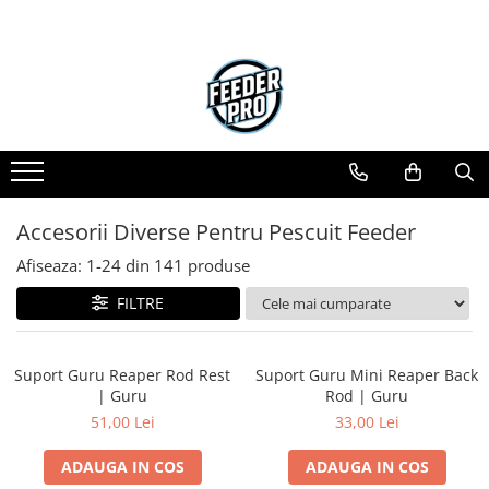
Toate Produsele
Lansete
Mulinete
Accesorii Diverse
Mincioguri si Juvelnice
Accesorii Diverse Pentru Pescuit Feeder
Scaune si Accesorii
Bagajerie Pescuit
Afiseaza:
1-
24
din
141
produse
Accesorii Nadire
FILTRE
Carlige
Fire
Nade si Momeli
Suport Guru Reaper Rod Rest
Suport Guru Mini Reaper Back
| Guru
Rod | Guru
Accesorii Monturi
51,00 Lei
33,00 Lei
ADAUGA IN COS
ADAUGA IN COS