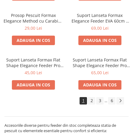
Prosop Pescuit Formax
Suport Lanseta Formax
Elegance Method cu Carabina
Elegance Feeder EVA 60cm |
60x40cm | Formax
Formax
29,00 Lei
69,00 Lei
ADAUGA IN COS
ADAUGA IN COS
Suport Lanseta Formax Flat
Suport Lanseta Formax Flat
Shape Elegance Feeder Pro
Shape Elegance Feeder Pro
EVA 30cm | Formax
EVA 40cm | Formax
45,00 Lei
65,00 Lei
ADAUGA IN COS
ADAUGA IN COS
1
2
3
6
...
Accesoriile diverse pentru feeder din stoc completeaza statia de
pescuit cu elementele esentiale pentru confort si eficienta: