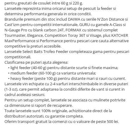
pentru greutati de cosulet intre 60 g si 220 g.
Lansetele reprezinta inima oricarui setup de pescuit la feeder si
determina performanta generala in orice conditii.
Brandurile premium din stoc includ DAIWA cu seriile N'Zon Distance si
Cast'izm pentru competitii internationale, GURU cu gamele A-Class si
N-Gauge Pro cu blank carbon 24T, FORMAX cu sistemul complet
Tourmaster, Elegance, Competition Toray 36T si Visage, plus KATCHER
MaxPerformance si Performance pentru pescari care cauta alternative
competitive la preturi accesibile.
Lansetele Select Baits Trofeo Feeder completeaza gama pentru pescari
competitionali.
Clasificarea pe puteri ajuta alegerea:
• light feeder (40-60 g) pentru distante scurte si finete maxima;
• medium feeder (60-100 g) ca varianta universala;
• heavy feeder (peste 100 g) pentru distante mari si rauri cu curent.
Lansetele vin echipate cu 2-4 varfuri interschimbabile in diverse puteri
(1-3 oz), care permit adaptarea la conditii diferite de vant si curent in
cadrul aceleiasi sesiuni.
Pentru un setup complet, lansetele se asociaza cu mulinete potrivite
ca dimensiune si raport de recuperare.
Toate lansetele sunt 100% originale, achizitionate direct de la
distribuitori autorizati, cu garantie completa.
Oferim transport gratuit la comenzi cu o valoare de peste 500 lei.