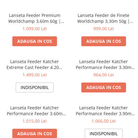
Lanseta Feeder Premium
Lanseta Feeder de Finete
Worldchamp 3,60m 60g |
Worldchamp 3,30m 50g |
Formax
Formax
1.099,00 Lei
999,00 Lei
ADAUGA IN COS
ADAUGA IN COS
Lanseta Feeder Katcher
Lanseta Feeder Katcher
Extreme Cast Feeder 4.20m
Performance Feeder 3.30m
150g | Katcher
60g | Katcher
1.499,00 Lei
964,00 Lei
INDISPONIBIL
ADAUGA IN COS
Lanseta Feeder Katcher
Lanseta Feeder Katcher
Performance Feeder 3.60m
Performance Feeder 3.90m
80g | Katcher
120g | Katcher
1.015,00 Lei
1.066,00 Lei
ADAUGA IN COS
INDISPONIBIL