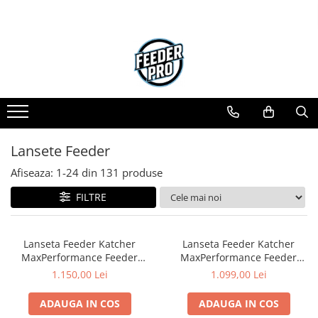
Toate Produsele
Lansete
Mulinete
Accesorii Diverse
Mincioguri si Juvelnice
Lansete Feeder
Scaune si Accesorii
Bagajerie Pescuit
Afiseaza:
1-
24
din
131
produse
Accesorii Nadire
FILTRE
Carlige
Fire
Nade si Momeli
Lanseta Feeder Katcher
Lanseta Feeder Katcher
MaxPerformance Feeder
MaxPerformance Feeder
Accesorii Monturi
4.20m 140g | Katcher
3.90m 120g | Katcher
1.150,00 Lei
1.099,00 Lei
ADAUGA IN COS
ADAUGA IN COS