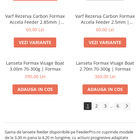
Varf Rezerva Carbon Formax
Varf Rezerva Carbon Formax
Accela Feeder 2.85mm |
Accela Feeder 2.5mm |
Formax
Formax
60,00 Lei
60,00 Lei
VEZI VARIANTE
VEZI VARIANTE
Lanseta Formax Visage Boat
Lanseta Formax Visage Boat
3.00m 70-300g | Formax
2.70m 70-300g | Formax
390,00 Lei
360,00 Lei
ADAUGA IN COS
ADAUGA IN COS
1
2
3
6
...
Gama de lansete feeder disponibile pe FeederPro.ro cuprinde modele
de la 3.30 m pana la 4.20 m lungime, cu actiuni progresive adaptate