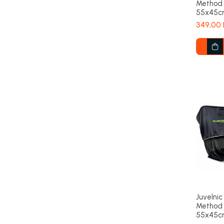
Method 
55x45cm
349,00 
Juvelni
Method 
55x45cm