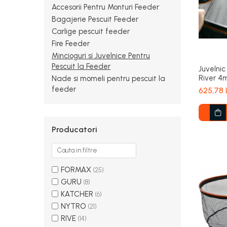
Accesorii Pentru Monturi Feeder
Bagajerie Pescuit Feeder
Carlige pescuit feeder
Fire Feeder
Mincioguri si Juvelnice Pentru
Pescuit la Feeder
Juvelni
River 4m
Nade si momeli pentru pescuit la
feeder
625,78 
Producatori
FORMAX
(25)
GURU
(8)
KATCHER
(6)
NYTRO
(21)
RIVE
(14)