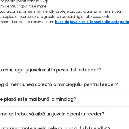
cm pentru pesti pana la 5 kg;
m pentru crap si talie mare.
iucata sau micromesh fish friendly protejeaza captura si nu retine mirosuri.
escopice din carbon ofera greutate redusa si rigiditate excelenta.
ansport si protectie recomandam
huse de juvelnice si lansete din categori
u minciogul și juvelnicul în pescuitul la feeder?
g dimensiunea corectă a minciogului pentru feeder?
de plasă este mai bună la minciog?
ime ar trebui să aibă un juvelnic pentru feeder?
nt importante juvelnicele cu plasă „fish friendly”?