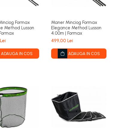
inciog Formax
Maner Minciog Formax
e Method Lusson
Elegance Method Lusson
 Formax
4.00m | Formax
Lei
499,00 Lei
ADAUGA IN COS
ADAUGA IN COS