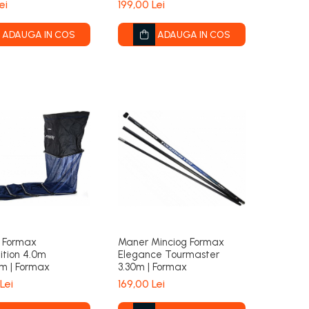
ei
199,00 Lei
ADAUGA IN COS
ADAUGA IN COS
c Formax
Maner Minciog Formax
tion 4.0m
Elegance Tourmaster
m | Formax
3.30m | Formax
Lei
169,00 Lei