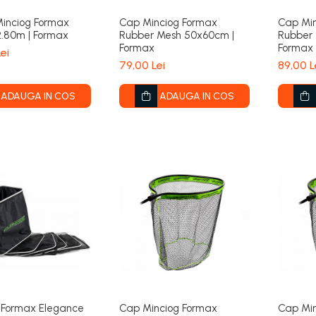
inciog Formax
Cap Minciog Formax
Cap Mi
2.80m | Formax
Rubber Mesh 50x60cm |
Rubber
Formax
Formax
ei
79,00 Lei
89,00 L
ADAUGA IN COS
ADAUGA IN COS
c Formax Elegance
Cap Minciog Formax
Cap Mi