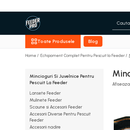
Toate Produsele
Lansete
Mulinete
Toate Produsele
Blog
Accesorii Diverse
Mincioguri si Juvelnice
Home /
Echipament Complet Pentru Pescuit la Feeder /
Scaune si Accesorii
Bagajerie Pescuit
Minc
Mincioguri Si Juvelnice Pentru
Accesorii Nadire
Pescuit La Feeder
Carlige
Afiseaza
Fire
Lansete Feeder
Nade si Momeli
Mulinete Feeder
Accesorii Monturi
Scaune si Accesorii Feeder
Accesorii Diverse Pentru Pescuit
Feeder
Accesorii nadire