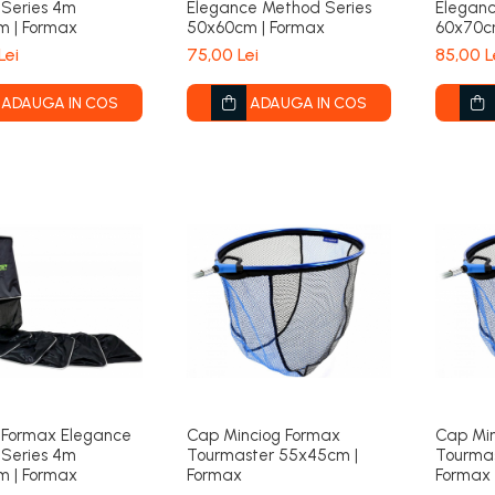
Series 4m
Elegance Method Series
Eleganc
 | Formax
50x60cm | Formax
60x70c
Lei
75,00 Lei
85,00 L
ADAUGA IN COS
ADAUGA IN COS
c Formax Elegance
Cap Minciog Formax
Cap Mi
Series 4m
Tourmaster 55x45cm |
Tourma
 | Formax
Formax
Formax