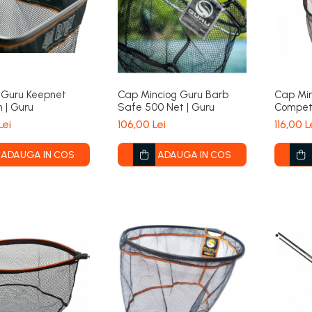
c Guru Keepnet
Cap Minciog Guru Barb
Cap Min
 | Guru
Safe 500 Net | Guru
Competi
Lei
106,00 Lei
116,00 L
ADAUGA IN COS
ADAUGA IN COS