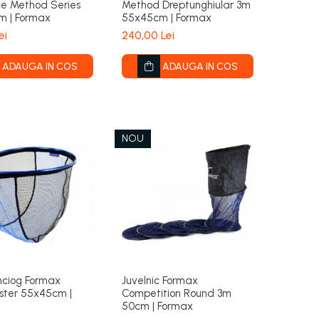
e Method Series
Method Dreptunghiular 3m
m | Formax
55x45cm | Formax
ei
240,00 Lei
ADAUGA IN COS
ADAUGA IN COS
NOU
nciog Formax
Juvelnic Formax
ster 55x45cm |
Competition Round 3m
50cm | Formax