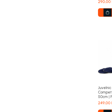
290,00 
Juvelni
Competi
50cm | 
249,00 