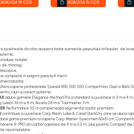
ADAUGA IN COS
ADAUGA IN COS
 si juvelnicele din stoc acopera toate scenariile pescuitului la feeder, de la s
puternic.
roduse include:
 de minciog;
lescopice;
ce complete in lungimi pana la 4 metri.
omercializate:
ofera capete profesionale Speed 400, 500, 550, Competition, Duel si Barb Saf
entru rauri cu curent puternic.
AX
aduce gamele Elegance Method Pro si standard cu juvelnice in 3 m si 4 m
 Lusson 3.6 m si 4 m, Accela 2.8 m si Tourmaster 3 m.
HER
Performance 3.5 m completeaza segmentul cozilor premium.
O
contribuie cu juvelnice Carp Mesh, Lake & Canal QuickDry care se usuca rapid,
duce gama premium cu capete Carp Master Specimen 60x51 cm, Competition 
 manere R-PRO din carbon japonez de 4 m si 5.5 m, plus juvelnic Compact de 
ile recomandate: