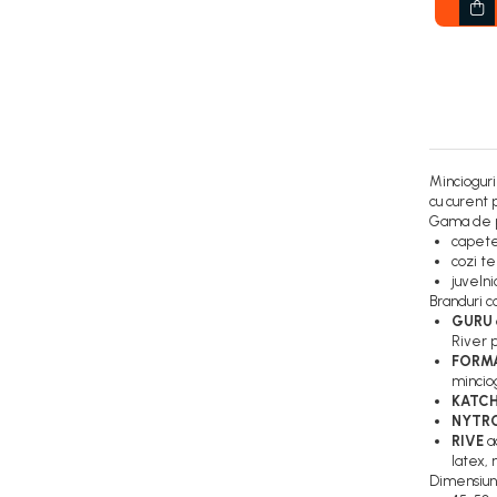
Mincioguri
cu curent 
Gama de p
capete
cozi te
juvelni
Branduri c
GURU
River p
FORM
minciog
KATC
NYTR
RIVE
a
latex,
Dimensiun