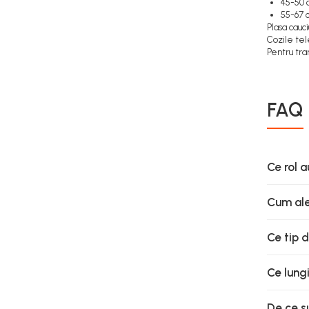
45-50 
55-67 c
Plasa cauc
Cozile tel
Pentru tr
FAQ
Ce rol a
Cum ale
Ce tip 
Ce lung
De ce su