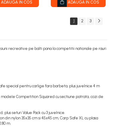
ADAUGA IN COS
ADAUGA IN COS
1
2
3
esiuni recreative pe balti pana la competitii nationale pe rauri
e special pentru carlige fara barbeta, plus juvelnice 4 m
, modele Competition Squared cu sectiune patrata, cozi de
 plus seturi Value Pack cu 3 juvelnice.
din nylon 35x35 cm si 45x45 cm, Carp Safe XL cu plasa
2.80 m.