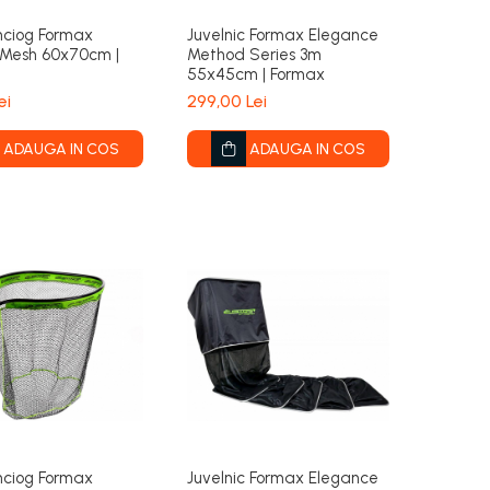
nciog Formax
Juvelnic Formax Elegance
 Mesh 60x70cm |
Method Series 3m
55x45cm | Formax
ei
299,00 Lei
ADAUGA IN COS
ADAUGA IN COS
nciog Formax
Juvelnic Formax Elegance