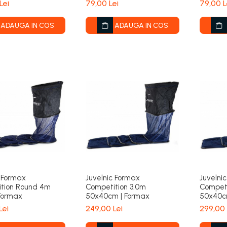
Lei
79,00 Lei
79,00 L
ADAUGA IN COS
ADAUGA IN COS
c Formax
Juvelnic Formax
Juvelni
tion Round 4m
Competition 3.0m
Competi
Formax
50x40cm | Formax
50x40c
Lei
249,00 Lei
299,00 