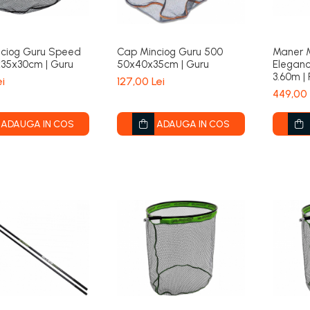
ciog Guru Speed
Cap Minciog Guru 500
Maner M
35x30cm | Guru
50x40x35cm | Guru
Eleganc
3.60m |
ei
127,00 Lei
449,00 
ADAUGA IN COS
ADAUGA IN COS