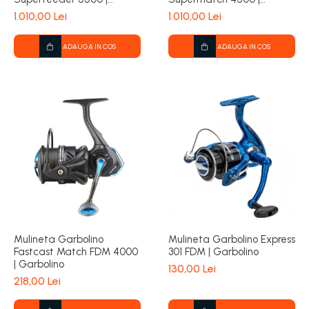
Garbolino
Garbolino
1.010,00 Lei
1.010,00 Lei
ADAUGA IN COS
ADAUGA IN COS
Mulineta Garbolino
Mulineta Garbolino Express
Fastcast Match FDM 4000
301 FDM | Garbolino
| Garbolino
130,00 Lei
218,00 Lei