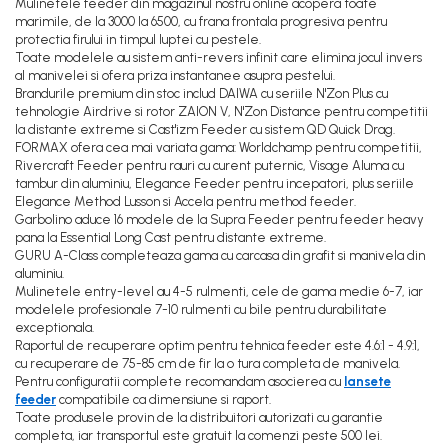
Mulinetele feeder din magazinul nostru online acopera toate
marimile, de la 3000 la 6500, cu frana frontala progresiva pentru
protectia firului in timpul luptei cu pestele.
Toate modelele au sistem anti-revers infinit care elimina jocul invers
al manivelei si ofera priza instantanee asupra pestelui.
Brandurile premium din stoc includ DAIWA cu seriile N'Zon Plus cu
tehnologie Airdrive si rotor ZAION V, N'Zon Distance pentru competitii
la distante extreme si Cast'izm Feeder cu sistem QD Quick Drag.
FORMAX ofera cea mai variata gama: Worldchamp pentru competitii,
Rivercraft Feeder pentru rauri cu curent puternic, Visage Aluma cu
tambur din aluminiu, Elegance Feeder pentru incepatori, plus seriile
Elegance Method Lusson si Accela pentru method feeder.
Garbolino aduce 16 modele de la Supra Feeder pentru feeder heavy
pana la Essential Long Cast pentru distante extreme.
GURU A-Class completeaza gama cu carcasa din grafit si manivela din
aluminiu.
Mulinetele entry-level au 4-5 rulmenti, cele de gama medie 6-7, iar
modelele profesionale 7-10 rulmenti cu bile pentru durabilitate
exceptionala.
Raportul de recuperare optim pentru tehnica feeder este 4.6:1 - 4.9:1,
cu recuperare de 75-85 cm de fir la o tura completa de manivela.
Pentru configuratii complete recomandam asocierea cu
lansete
feeder
compatibile ca dimensiune si raport.
Toate produsele provin de la distribuitori autorizati cu garantie
completa, iar transportul este gratuit la comenzi peste 500 lei.