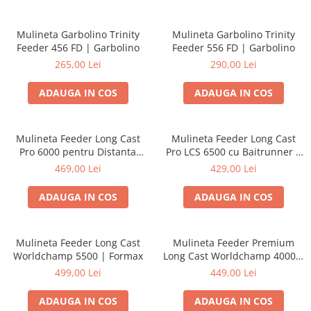
Mulineta Garbolino Trinity
Mulineta Garbolino Trinity
Feeder 456 FD | Garbolino
Feeder 556 FD | Garbolino
265,00 Lei
290,00 Lei
ADAUGA IN COS
ADAUGA IN COS
Mulineta Feeder Long Cast
Mulineta Feeder Long Cast
Pro 6000 pentru Distanta
Pro LCS 6500 cu Baitrunner |
Mare |By Dome Team Feeder
By Dome Team Feeder
469,00 Lei
429,00 Lei
ADAUGA IN COS
ADAUGA IN COS
Mulineta Feeder Long Cast
Mulineta Feeder Premium
Worldchamp 5500 | Formax
Long Cast Worldchamp 4000 |
Formax
499,00 Lei
449,00 Lei
ADAUGA IN COS
ADAUGA IN COS