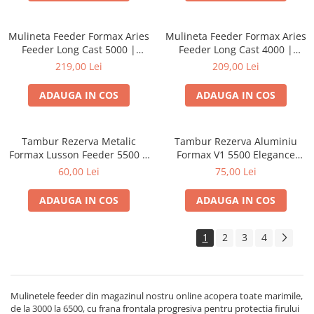
Mulineta Feeder Formax Aries
Mulineta Feeder Formax Aries
Feeder Long Cast 5000 |
Feeder Long Cast 4000 |
Formax
Formax
219,00 Lei
209,00 Lei
ADAUGA IN COS
ADAUGA IN COS
Tambur Rezerva Metalic
Tambur Rezerva Aluminiu
Formax Lusson Feeder 5500 |
Formax V1 5500 Elegance
Formax
Feeder Pro | Formax
60,00 Lei
75,00 Lei
ADAUGA IN COS
ADAUGA IN COS
1
2
3
4
Mulinetele feeder din magazinul nostru online acopera toate marimile,
de la 3000 la 6500, cu frana frontala progresiva pentru protectia firului