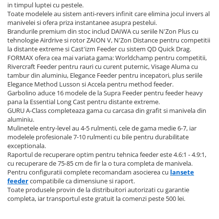
in timpul luptei cu pestele.
Toate modelele au sistem anti-revers infinit care elimina jocul invers al
manivelei si ofera priza instantanee asupra pestelui.
Brandurile premium din stoc includ DAIWA cu seriile N'Zon Plus cu
tehnologie Airdrive si rotor ZAION V, N'Zon Distance pentru competitii
la distante extreme si Cast'izm Feeder cu sistem QD Quick Drag.
FORMAX ofera cea mai variata gama: Worldchamp pentru competitii,
Rivercraft Feeder pentru rauri cu curent puternic, Visage Aluma cu
tambur din aluminiu, Elegance Feeder pentru incepatori, plus seriile
Elegance Method Lusson si Accela pentru method feeder.
Garbolino aduce 16 modele de la Supra Feeder pentru feeder heavy
pana la Essential Long Cast pentru distante extreme.
GURU A-Class completeaza gama cu carcasa din grafit si manivela din
aluminiu.
Mulinetele entry-level au 4-5 rulmenti, cele de gama medie 6-7, iar
modelele profesionale 7-10 rulmenti cu bile pentru durabilitate
exceptionala.
Raportul de recuperare optim pentru tehnica feeder este 4.6:1 - 4.9:1,
cu recuperare de 75-85 cm de fir la o tura completa de manivela.
Pentru configuratii complete recomandam asocierea cu
lansete
feeder
compatibile ca dimensiune si raport.
Toate produsele provin de la distribuitori autorizati cu garantie
completa, iar transportul este gratuit la comenzi peste 500 lei.