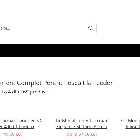
ment Complet Pentru Pescuit la Feeder
1-
24
din
769
produse
 Formax Thunder NG
Fir Monofilament Formax
Set Momi
r 4000 | Formax
Elegance Method Accela
Inline 
Distance Feeder Fluo 1000m |
Large 6
149,00 Lei
de la 57,00 Lei
Formax