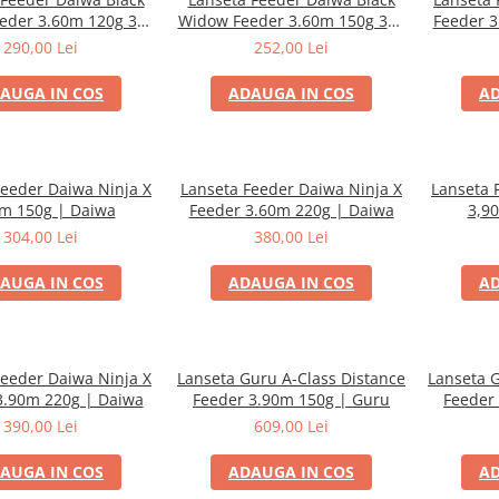
eder 3.60m 120g 3+2
Widow Feeder 3.60m 150g 3+2
Feeder 3
Buc | Daiwa
Buc | Daiwa
290,00 Lei
252,00 Lei
AUGA IN COS
ADAUGA IN COS
AD
Feeder Daiwa Ninja X
Lanseta Feeder Daiwa Ninja X
Lanseta 
m 150g | Daiwa
Feeder 3.60m 220g | Daiwa
3,9
304,00 Lei
380,00 Lei
AUGA IN COS
ADAUGA IN COS
AD
Feeder Daiwa Ninja X
Lanseta Guru A-Class Distance
Lanseta G
3.90m 220g | Daiwa
Feeder 3.90m 150g | Guru
Feeder
390,00 Lei
609,00 Lei
AUGA IN COS
ADAUGA IN COS
AD