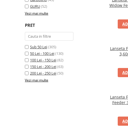
Widow Fe
GURU
(52)
Vezi mai multe
AD
PRET
Sub 50 Lei
(305)
Lanseta 
50 Lei - 100 Lei
(130)
3,60
100 Lei - 150 Lei
(82)
150 Lei - 200 Lei
(63)
AD
200 Lei - 250 Lei
(50)
Vezi mai multe
Lanseta 
Feeder 
AD