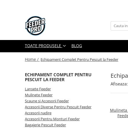
Toate Produsele
Lansete
Mulinete
Accesorii Diverse
TOATE PRODUSELE
BLOG
Mincioguri si Juvelnice
Home /
Echipament Complet Pentru Pescuit la Feeder
Scaune si Accesorii
Bagajerie Pescuit
Echipa
ECHIPAMENT COMPLET PENTRU
Accesorii Nadire
PESCUIT LA FEEDER
Carlige
Afiseaza:
Lansete Feeder
Fire
Mulinete Feeder
Nade si Momeli
Scaune si Accesorii Feeder
Accesorii Monturi
Accesorii Diverse Pentru Pescuit Feeder
Mulineta
Accesorii nadire
Feede
Accesorii Pentru Monturi Feeder
Bagajerie Pescuit Feeder