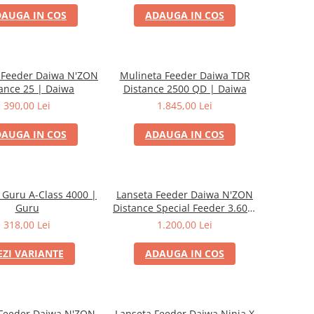
AUGA IN COS
ADAUGA IN COS
 Feeder Daiwa N'ZON
Mulineta Feeder Daiwa TDR
ance 25 | Daiwa
Distance 2500 QD | Daiwa
390,00 Lei
1.845,00 Lei
AUGA IN COS
ADAUGA IN COS
 Guru A-Class 4000 |
Lanseta Feeder Daiwa N'ZON
Guru
Distance Special Feeder 3.60m
90g | Daiwa
318,00 Lei
1.200,00 Lei
EZI VARIANTE
ADAUGA IN COS
 Feeder Daiwa N'ZON
Lanseta Feeder Daiwa Ninja X