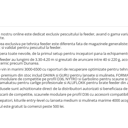
nostru online este dedicat exclusiv pescuitului la feeder, avand o gama vari
te.
rea exclusiva pe tehnica feeder este diferenta fata de magazinele generaliste
 si validat pentru pescuitul la feeder.
ra toate nevoile, de la primul setup pentru incepatori pana la echipament
feeder au lungimi de 3.30-4.20 m si greutati de aruncare intre 40 si 220 g, acope
ternic precum Dunarea.
 vin in marimi 3000-6500 cu raporturi de recuperare optimizate pentru tehni
e premium din stoc includ DAIWA si GURU pentru lansete si mulinete, FORMA
modulare de competitie pe profil D36, NYTRO si Garbolino pentru scaune si ac
amakatsu pentru carlige profesionale si ALUFLOKK pentru brate feeder din 
usele sunt achizitionate direct de la distribuitori autorizati si beneficiaza d
carii de competitie, scaunele modulare pe profil D36 cu accesorii compatibil
epatori, kiturile entry-level cu lanseta medium si mulineta marime 4000 acop
l este gratuit la comenzi peste 500 lei.