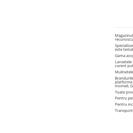
Magazinul 
recunoscu
Specializa
este testat
Gama acope
Lansetele 
curent pu
Mulinetele
Branduril
platforme 
momeli, G
Toate prod
Pentru pes
Pentru inc
Transportu