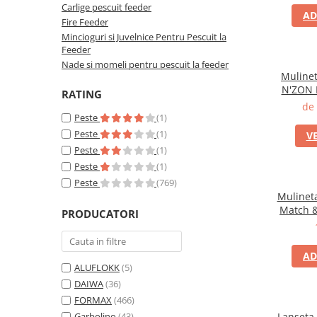
Carlige pescuit feeder
AD
Fire Feeder
Mincioguri si Juvelnice Pentru Pescuit la
Feeder
Nade si momeli pentru pescuit la feeder
Muline
N'ZON P
RATING
6
de 
Peste
(1)
Peste
(1)
V
Peste
(1)
Peste
(1)
Peste
(769)
Mulinet
Match &
PRODUCATORI
AD
ALUFLOKK
(5)
DAIWA
(36)
FORMAX
(466)
Garbolino
(43)
Lanseta