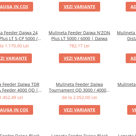
AUGA IN COS
VEZI VARIANTE
AD
ta Feeder Daiwa 24
Mulineta Feeder Daiwa N'ZON
Mulineta
lus LT S-CP 5000 /
Plus LT 5000 / 6000 | Daiwa
Dist
000 | Daiwa
la 1.170,00 Lei
782,17 Lei
EZI VARIANTE
VEZI VARIANTE
AD
a Feeder Daiwa TDR
Mulineta Feeder Daiwa
Mulineta
 Feeder 4000 QD |
Tournament QD 3000 / 4000 |
Daiwa
Daiwa
1.452,49 Lei
de la 2.052,00 Lei
AUGA IN COS
VEZI VARIANTE
V
 Feeder Daiwa Black
Lanseta Feeder Daiwa Black
Lanseta