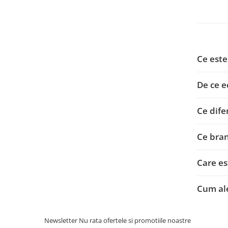
Ce este
De ce e
Ce dife
Ce bran
Care es
Cum ale
Newsletter
Nu rata ofertele si promotiile noastre