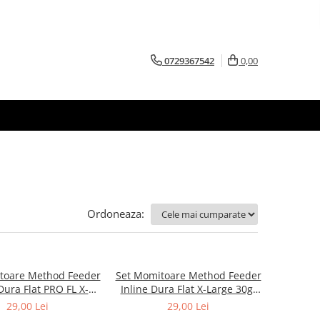
0729367542
0,00
Ordoneaza:
toare Method Feeder
Set Momitoare Method Feeder
Dura Flat PRO FL X-
Inline Dura Flat X-Large 30g-
0g-70g-80g | PRO FL
40g-50g | PRO FL
29,00 Lei
29,00 Lei