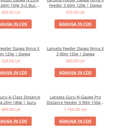
.66m 150g 3+2 Buc |
Feeder 3.60m 120g | Daiwa
Daiwa
450,05 Lei
320,00 Lei
AUGA IN COS
ADAUGA IN COS
Feeder Daiwa Ninja X
Lanseta Feeder Daiwa Ninja X
0m 120g | Daiwa
3,90m 150g | Daiwa
324,00 Lei
360,00 Lei
AUGA IN COS
ADAUGA IN COS
uru A-Class Distance
Lanseta Guru N-Gauge Pro
 4.20m 180g | Guru
Distance Feeder 3.90m 150g |
Guru
689,00 Lei
1.166,00 Lei
AUGA IN COS
ADAUGA IN COS