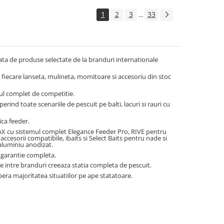
1
2
3
33
...
ata de produse selectate de la branduri internationale
: fiecare lanseta, mulineta, momitoare si accesoriu din stoc
ul complet de competitie.
rind toate scenariile de pescuit pe balti, lacuri si rauri cu
ca feeder.
X cu sistemul complet Elegance Feeder Pro, RIVE pentru
cesorii compatibile, ibaits si Select Baits pentru nade si
aluminiu anodizat.
e garantie completa.
e intre branduri creeaza statia completa de pescuit.
era majoritatea situatiilor pe ape statatoare.