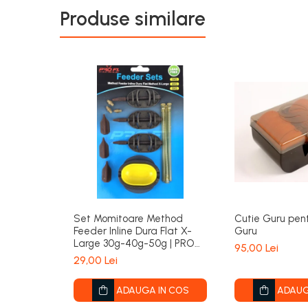
Produse similare
Set Momitoare Method
Cutie Guru pent
Feeder Inline Dura Flat X-
Guru
Large 30g-40g-50g | PRO
95,00 Lei
FL
29,00 Lei
ADAUGA IN COS
ADAUG