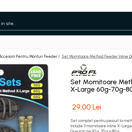
Accesorii Pentru Monturi Feeder /
Set Momitoare Method Feeder Inline Du
Set Momitoare Metho
X-Large 60g-70g-80
29,00 Lei
Set complet pentru pescuit la met
Include 3 momitoare inline X-Large
Greutati de 60 g, 70 g si 80 g.