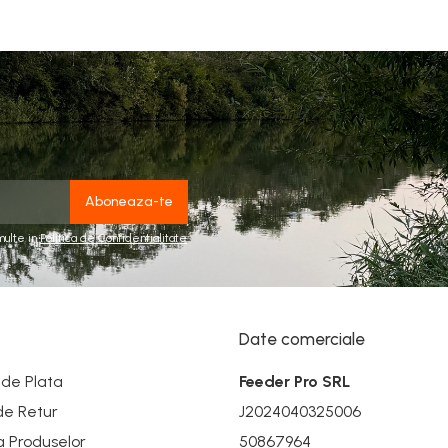
multe in
Politica de Confidentialitate
Date comerciale
de Plata
Feeder Pro SRL
 de Retur
J2024040325006
a Produselor
50867964