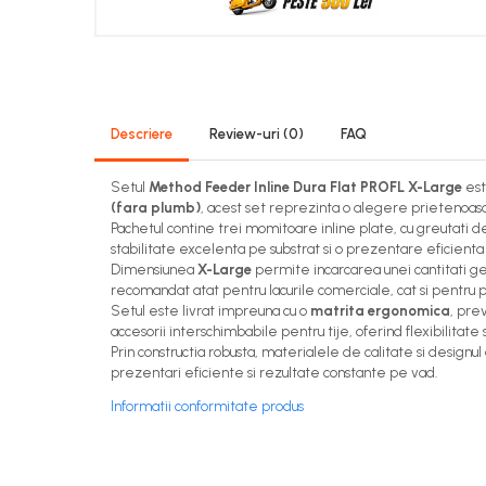
Descriere
Review-uri
(0)
FAQ
Setul
Method Feeder Inline Dura Flat PROFL X-Large
est
(fara plumb)
, acest set reprezinta o alegere prietenoasa 
Pachetul contine trei momitoare inline plate, cu greutati 
stabilitate excelenta pe substrat si o prezentare eficienta 
Dimensiunea
X-Large
permite incarcarea unei cantitati gen
recomandat atat pentru lacurile comerciale, cat si pentru p
Setul este livrat impreuna cu o
matrita ergonomica
, pre
accesorii interschimbabile pentru tije, oferind flexibilitate 
Prin constructia robusta, materialele de calitate si design
prezentari eficiente si rezultate constante pe vad.
Informatii conformitate produs