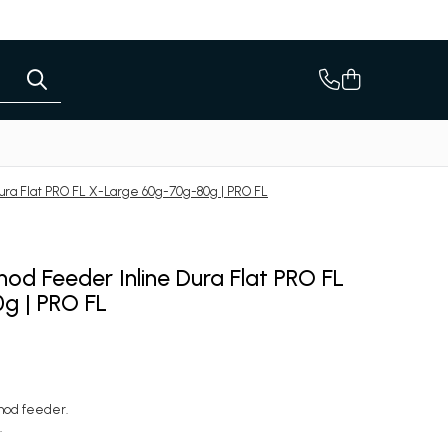
ra Flat PRO FL X-Large 60g-70g-80g | PRO FL
d Feeder Inline Dura Flat PRO FL
g | PRO FL
hod feeder.
.