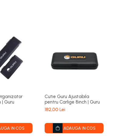
Organizator
Cutie Guru Ajustabila
Cosulet 
 | Guru
pentru Carlige 8inch | Guru
End Feed
182,00 Lei
11,00 Lei
UGA IN COS
ADAUGA IN COS