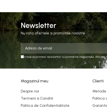
Newsletter
Nu rata ofertele si promotiile noastre
Vreau sa primesc newsletter cu promotiile magazinului. Afla mai 
Magazinul meu
Clienti
Despre noi
Metode 
Termeni si Conditii
Politica
Politica de Confidentialitate
Garanti