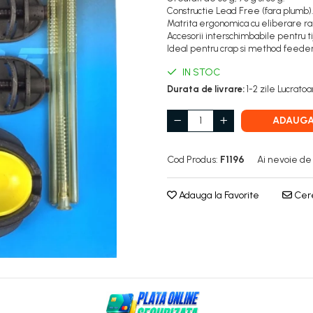
Constructie Lead Free (fara plumb).
Matrita ergonomica cu eliberare rap
Accesorii interschimbabile pentru ti
Ideal pentru crap si method feeder
IN STOC
Durata de livrare:
1-2 zile Lucrato
ADAUGA
Cod Produs:
F1196
Ai nevoie de
Adauga la Favorite
Cere