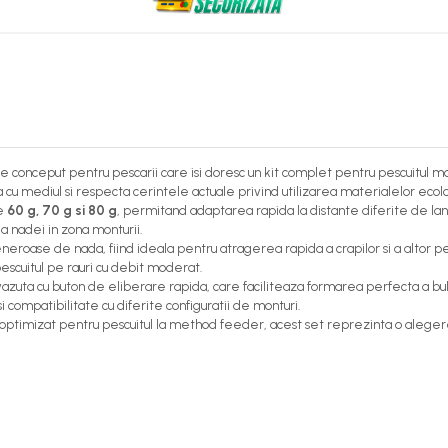
e conceput pentru pescarii care isi doresc un kit complet pentru pescuitul 
cu mediul si respecta cerintele actuale privind utilizarea materialelor ecol
de
60 g, 70 g si 80 g
, permitand adaptarea rapida la distante diferite de lans
a nadei in zona monturii.
eroase de nada, fiind ideala pentru atragerea rapida a crapilor si a altor pest
escuitul pe rauri cu debit moderat.
vazuta cu buton de eliberare rapida, care faciliteaza formarea perfecta a bulgar
si compatibilitate cu diferite configuratii de monturi.
ul optimizat pentru pescuitul la method feeder, acest set reprezinta o alegere