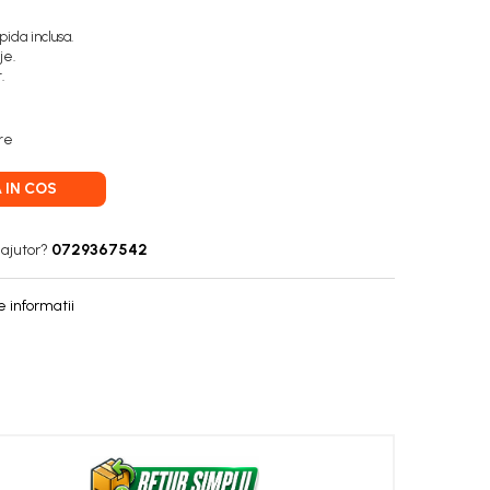
ida inclusa.
je.
.
are
 IN COS
 ajutor?
0729367542
 informatii