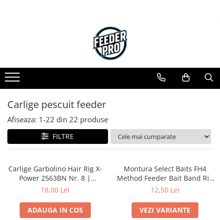
Toate Produsele
Lansete
Mulinete
Accesorii Diverse
Mincioguri si Juvelnice
Carlige pescuit feeder
Scaune si Accesorii
Bagajerie Pescuit
Afiseaza:
1-
22
din
22
produse
Accesorii Nadire
FILTRE
Carlige
Fire
Nade si Momeli
Carlige Garbolino Hair Rig X-
Montura Select Baits FH4
Power 2563BN Nr. 8 |
Method Feeder Bait Band Rig
Accesorii Monturi
Garbolino
3buc | Select Baits
18,00 Lei
12,50 Lei
ADAUGA IN COS
VEZI VARIANTE