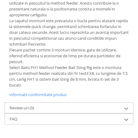
utilizate in pescuitul la method feeder. Acesta contribuie la o
prezentare naturala si la pozitionarea corecta a momelii in
apropierea carligului.
La capatul monturii este prevazuta o bucla pentru atasare rapida
la sistemele quick change, permitand schimbarea forfacului in
doar cateva secunde. Acest lucru reprezinta un avantaj important
in pescuitul competitional sau atunci cand conditiile impun
schimbari frecvente.
Fiecare pachet contine 3 monturi identice, gata de utilizare,
oferind eficienta si economie de timp pe durata partidelor de
pescuit.
Select Baits FH1 Method Feeder Bait Sting Rig este o montura
pentru method feeder realizata din fir textil X8, cu lungime de 7,5
cm, carlig FH1 si sistem bait sting de 8 mm, livrata in set de 3
bucati.
Informatii conformitate produs
Review-uri
(0)
FAQ