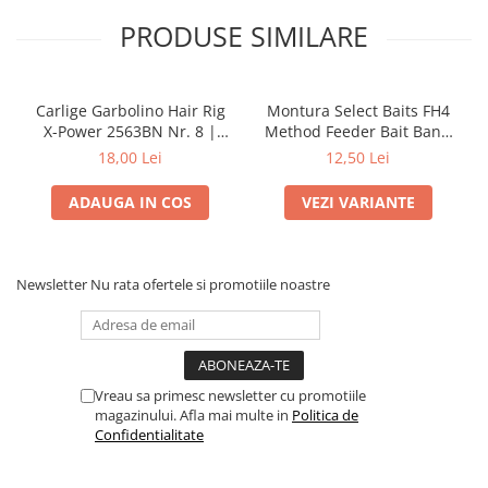
PRODUSE SIMILARE
Carlige Garbolino Hair Rig
Montura Select Baits FH4
X-Power 2563BN Nr. 8 |
Method Feeder Bait Band
Garbolino
Rig 3buc | Select Baits
18,00 Lei
12,50 Lei
ADAUGA IN COS
VEZI VARIANTE
Newsletter
Nu rata ofertele si promotiile noastre
Vreau sa primesc newsletter cu promotiile
magazinului. Afla mai multe in
Politica de
Confidentialitate