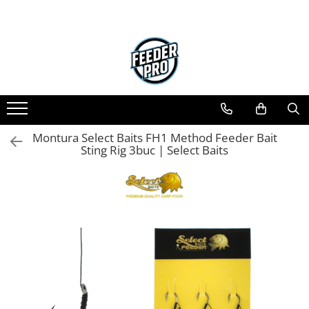
Toate Produsele
Lansete
Mulinete
Accesorii Diverse
Mincioguri si Juvelnice
Montura Select Baits FH1 Method Feeder Bait
Scaune si Accesorii
Sting Rig 3buc | Select Baits
Bagajerie Pescuit
Accesorii Nadire
Carlige
Fire
Nade si Momeli
Accesorii Monturi