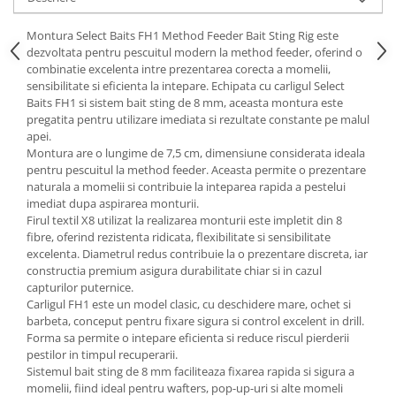
Montura Select Baits FH1 Method Feeder Bait Sting Rig este
dezvoltata pentru pescuitul modern la method feeder, oferind o
combinatie excelenta intre prezentarea corecta a momelii,
sensibilitate si eficienta la intepare. Echipata cu carligul Select
Baits FH1 si sistem bait sting de 8 mm, aceasta montura este
pregatita pentru utilizare imediata si rezultate constante pe malul
apei.
Montura are o lungime de 7,5 cm, dimensiune considerata ideala
pentru pescuitul la method feeder. Aceasta permite o prezentare
naturala a momelii si contribuie la inteparea rapida a pestelui
imediat dupa aspirarea monturii.
Firul textil X8 utilizat la realizarea monturii este impletit din 8
fibre, oferind rezistenta ridicata, flexibilitate si sensibilitate
excelenta. Diametrul redus contribuie la o prezentare discreta, iar
constructia premium asigura durabilitate chiar si in cazul
capturilor puternice.
Carligul FH1 este un model clasic, cu deschidere mare, ochet si
barbeta, conceput pentru fixare sigura si control excelent in drill.
Forma sa permite o intepare eficienta si reduce riscul pierderii
pestilor in timpul recuperarii.
Sistemul bait sting de 8 mm faciliteaza fixarea rapida si sigura a
momelii, fiind ideal pentru wafters, pop-up-uri si alte momeli