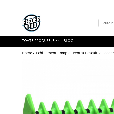
Toate Produsele
Lansete
Mulinete
Accesorii Diverse
TOATE PRODUSELE
BLOG
Mincioguri si Juvelnice
Home /
Echipament Complet Pentru Pescuit la Feeder
Scaune si Accesorii
Bagajerie Pescuit
Accesorii Nadire
Carlige
Fire
Nade si Momeli
Accesorii Monturi