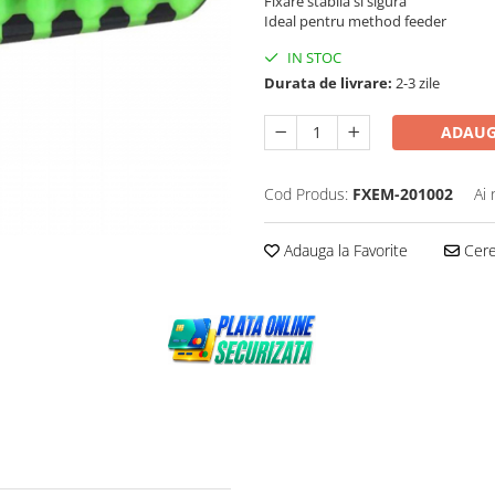
Fixare stabila si sigura
Ideal pentru method feeder
IN STOC
Durata de livrare:
2-3 zile
ADAUG
Cod Produs:
FXEM-201002
Ai 
Adauga la Favorite
Cere 