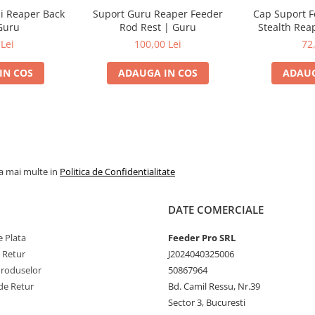
i Reaper Back
Suport Guru Reaper Feeder
Cap Suport F
Guru
Rod Rest | Guru
Stealth Rea
Lei
100,00 Lei
72
IN COS
ADAUGA IN COS
ADAUG
la mai multe in
Politica de Confidentialitate
DATE COMERCIALE
 Plata
Feeder Pro SRL
e Retur
J2024040325006
Produselor
50867964
de Retur
Bd. Camil Ressu, Nr.39
Sector 3, Bucuresti