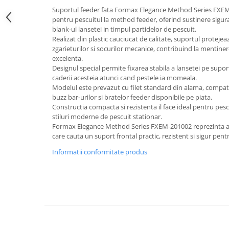
Suportul feeder fata Formax Elegance Method Series FXEM
pentru pescuitul la method feeder, oferind sustinere sigura
blank-ul lansetei in timpul partidelor de pescuit.
Realizat din plastic cauciucat de calitate, suportul protejea
zgarieturilor si socurilor mecanice, contribuind la mentine
excelenta.
Designul special permite fixarea stabila a lansetei pe supor
caderii acesteia atunci cand pestele ia momeala.
Modelul este prevazut cu filet standard din alama, compati
buzz bar-urilor si bratelor feeder disponibile pe piata.
Constructia compacta si rezistenta il face ideal pentru pesc
stiluri moderne de pescuit stationar.
Formax Elegance Method Series FXEM-201002 reprezinta al
care cauta un suport frontal practic, rezistent si sigur pent
Informatii conformitate produs