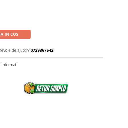
A IN COS
nevoie de ajutor?
0729367542
informatii