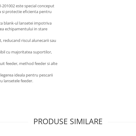
-201002 este special conceput
 si protectie eficienta pentru
za blank-ul lansetei impotriva
rea echipamentului in stare
t, reducand riscul alunecarii sau
bil cu majoritatea suportilor,
uit feeder, method feeder si alte
egerea ideala pentru pescarii
ru lansetele feeder.
PRODUSE SIMILARE