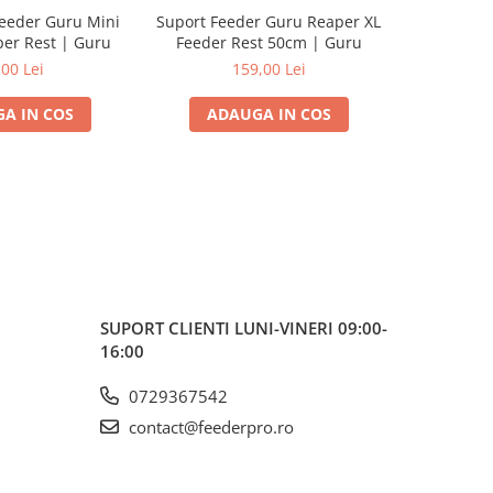
eeder Guru Mini
Suport Feeder Guru Reaper XL
Suport F
per Rest | Guru
Feeder Rest 50cm | Guru
Elegance 
201
,00 Lei
159,00 Lei
A IN COS
ADAUGA IN COS
ADA
SUPORT CLIENTI
LUNI-VINERI 09:00-
16:00
0729367542
contact@feederpro.ro