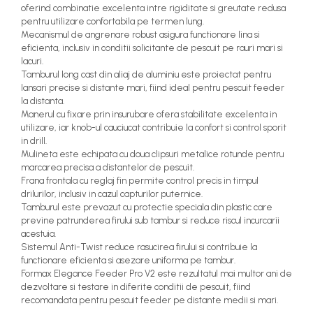
oferind combinatie excelenta intre rigiditate si greutate redusa
pentru utilizare confortabila pe termen lung.
Mecanismul de angrenare robust asigura functionare lina si
eficienta, inclusiv in conditii solicitante de pescuit pe rauri mari si
lacuri.
Tamburul long cast din aliaj de aluminiu este proiectat pentru
lansari precise si distante mari, fiind ideal pentru pescuit feeder
la distanta.
Manerul cu fixare prin insurubare ofera stabilitate excelenta in
utilizare, iar knob-ul cauciucat contribuie la confort si control sporit
in drill.
Mulineta este echipata cu doua clipsuri metalice rotunde pentru
marcarea precisa a distantelor de pescuit.
Frana frontala cu reglaj fin permite control precis in timpul
drilurilor, inclusiv in cazul capturilor puternice.
Tamburul este prevazut cu protectie speciala din plastic care
previne patrunderea firului sub tambur si reduce riscul incurcarii
acestuia.
Sistemul Anti-Twist reduce rasucirea firului si contribuie la
functionare eficienta si asezare uniforma pe tambur.
Formax Elegance Feeder Pro V2 este rezultatul mai multor ani de
dezvoltare si testare in diferite conditii de pescuit, fiind
recomandata pentru pescuit feeder pe distante medii si mari.