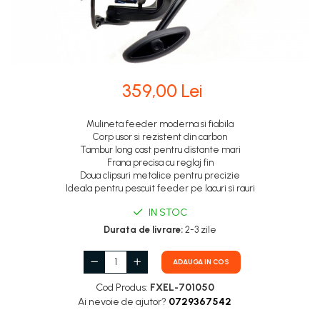
359,00 Lei
Mulineta feeder moderna si fiabila
Corp usor si rezistent din carbon
Tambur long cast pentru distante mari
Frana precisa cu reglaj fin
Doua clipsuri metalice pentru precizie
Ideala pentru pescuit feeder pe lacuri si rauri
IN STOC
Durata de livrare:
2-3 zile
ADAUGA IN COS
Cod Produs:
FXEL-701050
Ai nevoie de ajutor?
0729367542