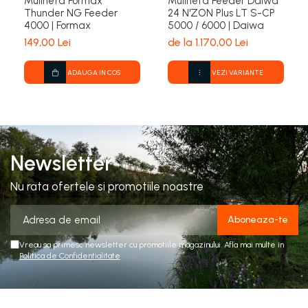
Mulineta Formax
Mulineta Feeder Daiwa
Thunder NG Feeder
24 N'ZON Plus LT S-CP
4000 | Formax
5000 / 6000 | Daiwa
149,00 Lei
de la 1.170,00 Lei
ADAUGA IN COS
VEZI VARIANTE
Newsletter
Nu rata ofertele si promotiile noastre
Vreau sa primesc newsletter cu promotiile magazinului. Afla mai multe in
Politica de Confidentialitate