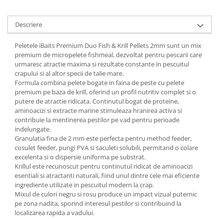
Descriere
Peletele iBaits Premium Duo Fish & Krill Pellets 2mm sunt un mix
premium de micropelete fishmeal, dezvoltat pentru pescarii care
urmaresc atractie maxima si rezultate constante in pescuitul
crapului si al altor specii de talie mare.
Formula combina pelete bogate in faina de peste cu pelete
premium pe baza de krill, oferind un profil nutritiv complet si o
putere de atractie ridicata. Continutul bogat de proteine,
aminoacizi si extracte marine stimuleaza hranirea activa si
contribuie la mentinerea pestilor pe vad pentru perioade
indelungate.
Granulatia fina de 2 mm este perfecta pentru method feeder,
cosulet feeder, pungi PVA si saculeti solubili, permitand o colare
excelenta si o dispersie uniforma pe substrat.
Krillul este recunoscut pentru continutul ridicat de aminoacizi
esentiali si atractanti naturali, fiind unul dintre cele mai eficiente
ingrediente utilizate in pescuitul modern la crap.
Mixul de culori negru si rosu produce un impact vizual puternic
pe zona nadita, sporind interesul pestilor si contribuind la
localizarea rapida a vadului.