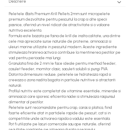
Descriere
Peletele iBaits Premium Krill Pellets 2mm sunt micropelete
premium dezvoltate pentru pescuitul la crap si alte specii
pasnice, oferind un nivel ridicat de atractivitate si o valoare
nutritiva excelenta.
Formula este bazata pe faina de krill de inalta calitate, una dintre
cele mai apreciate surse naturale de proteine, aminoacizi si
uleiuri marine utilizate in pescuitul modern. Aceste ingrediente
stimuleaza hranirea activa si contribuie la mentinerea pestilor pe
vad pentru perioade mai lungi.
Granulatia fina de 2 mm le face ideale pentru method feeder,
cosulet feeder, momitor clasic, saculeti solubili si pungi PVA.
Datorita dimensiunii reduse, peletele se hidrateaza rapid si
creeaza o zona nadita bogata in particule nutritive si atractanti
naturali.
Profilul nutritiv este completat de vitamine esentiale, minerale si
aminoacizi care sporesc eficienta nadei si stimuleaza raspunsul
alimentar al pestilor.
Peletele sunt recomandate pentru crap, caras si platica, fiind
foarte eficiente atat in partidele rapide de pescuit, cat si in
competitiile unde activarea rapida a vadului este esentiala.
Pot fi utilizate pe lacuri comerciale sau ape naturale, oferind
rezultate constante pe intreaga durata a sezonului.