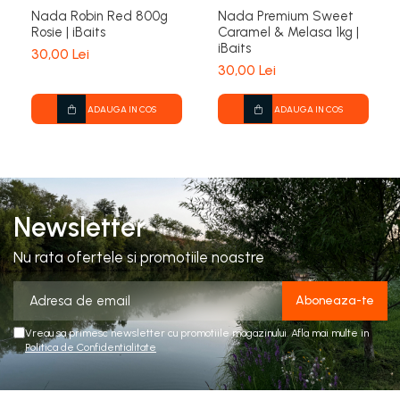
Nada Robin Red 800g
Nada Premium Sweet
Rosie | iBaits
Caramel & Melasa 1kg |
iBaits
30,00 Lei
30,00 Lei
ADAUGA IN COS
ADAUGA IN COS
Newsletter
Nu rata ofertele si promotiile noastre
Vreau sa primesc newsletter cu promotiile magazinului. Afla mai multe in
Politica de Confidentialitate