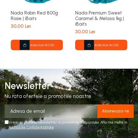
Nada Robin Red 800g
Nada Premium Sweet
Rosie | iBaits
Caramel & Melasa 1kg |
iBaits
30,00 Lei
30,00 Lei
ADAUGA IN COS
ADAUGA IN COS
Newsletter
Nu rata ofertele si promotiile noastre
Vreau sa primesc newsletter cu promotiile magazinului. Afla mai multe in
Politica de Confidentialitate