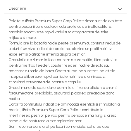
Descriere
Peletele iBaits Premium Super Carp Pellets 4mm sunt dezvoltate
pentru pescarii care cauta o nada proteica de inalta calitate,
capabila sa activeze rapid vadul si sa atraga crapii de talie
mijlocie si mare.
Formula are la baza faina de peste premium cu continut redus de
uleiuri si un nivel ridicat de proteine, oferind un profil nutritiv
excelent si o atractie intensa asupra pestilor.
Granulatia de 4 mm le face extrem de versatile, fiind potrivite
pentru method feeder, cosulet feeder, nadire directa sau
amestec cu nade de baza. Odata ajunse pe substrat, peletele
incep sa elibereze rapid particule nutritive si aminoacizi,
stimuland activitatea de hranire a crapului.
Gradul mare de scufundare permite utilizarea eficienta chiar si
fara umectare prealabila, asigurand plasarea precisa pe zona
nadita.
Datorita continutului ridicat de aminoacizi esentiali si stimulatori ai
hranirii, iBaits Premium Super Carp Pellets contribuie la
mentinerea pestilor pe vad pentru perioade mai lungi si cresc
sansele de capturare a exemplarelor mari.
Sunt recomandate atat pe lacuri comerciale, cat si pe ape