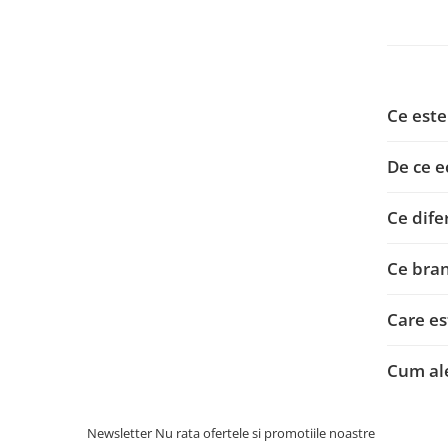
Ce este
De ce e
Ce dife
Ce bran
Care es
Cum ale
Newsletter
Nu rata ofertele si promotiile noastre