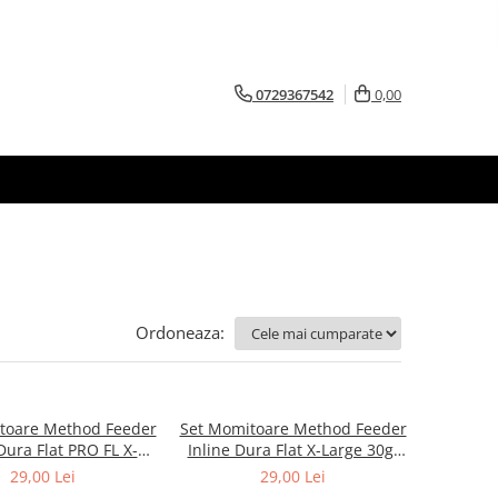
0729367542
0,00
Ordoneaza:
toare Method Feeder
Set Momitoare Method Feeder
Dura Flat PRO FL X-
Inline Dura Flat X-Large 30g-
0g-70g-80g | PRO FL
40g-50g | PRO FL
29,00 Lei
29,00 Lei