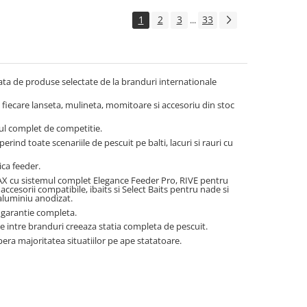
1
2
3
33
...
ata de produse selectate de la branduri internationale
: fiecare lanseta, mulineta, momitoare si accesoriu din stoc
ul complet de competitie.
rind toate scenariile de pescuit pe balti, lacuri si rauri cu
ca feeder.
X cu sistemul complet Elegance Feeder Pro, RIVE pentru
cesorii compatibile, ibaits si Select Baits pentru nade si
aluminiu anodizat.
e garantie completa.
e intre branduri creeaza statia completa de pescuit.
era majoritatea situatiilor pe ape statatoare.