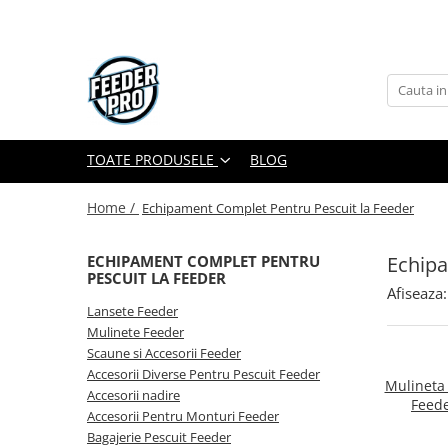
Toate Produsele
Lansete
Mulinete
Accesorii Diverse
TOATE PRODUSELE
BLOG
Mincioguri si Juvelnice
Home /
Echipament Complet Pentru Pescuit la Feeder
Scaune si Accesorii
Bagajerie Pescuit
Echipa
ECHIPAMENT COMPLET PENTRU
Accesorii Nadire
PESCUIT LA FEEDER
Carlige
Afiseaza:
Lansete Feeder
Fire
Mulinete Feeder
Nade si Momeli
Scaune si Accesorii Feeder
Accesorii Monturi
Accesorii Diverse Pentru Pescuit Feeder
Mulineta
Accesorii nadire
Feede
Accesorii Pentru Monturi Feeder
Bagajerie Pescuit Feeder