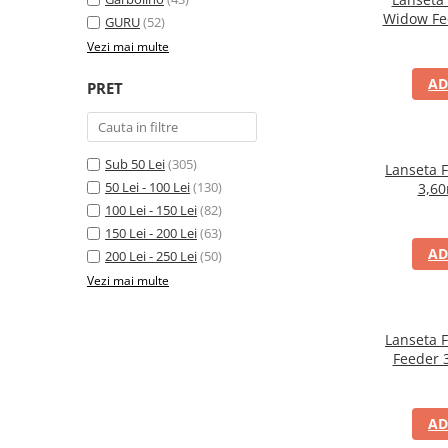
Widow Fe
GURU
(52)
Vezi mai multe
AD
PRET
Sub 50 Lei
(305)
Lanseta 
50 Lei - 100 Lei
(130)
3,60
100 Lei - 150 Lei
(82)
150 Lei - 200 Lei
(63)
AD
200 Lei - 250 Lei
(50)
Vezi mai multe
Lanseta 
Feeder 
AD