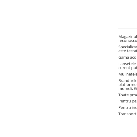
Magazinul 
recunoscu
Specializa
este testat
Gama acope
Lansetele 
curent pu
Mulinetele
Branduril
platforme 
momeli, G
Toate prod
Pentru pes
Pentru inc
Transportu