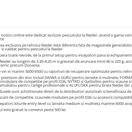
nostru online este dedicat exclusiv pescuitului la feeder, avand o gama vari
te.
rea exclusiva pe tehnica feeder este diferenta fata de magazinele generaliste
 si validat pentru pescuitul la feeder.
ra toate nevoile, de la primul setup pentru incepatori pana la echipament
feeder au lungimi de 3.30-4.20 m si greutati de aruncare intre 40 si 220 g, acope
ternic precum Dunarea.
 vin in marimi 3000-6500 cu raporturi de recuperare optimizate pentru tehni
e premium din stoc includ DAIWA si GURU pentru lansete si mulinete, FORMA
modulare de competitie pe profil D36, NYTRO si Garbolino pentru scaune si ac
amakatsu pentru carlige profesionale si ALUFLOKK pentru brate feeder din 
usele sunt achizitionate direct de la distribuitori autorizati si beneficiaza d
carii de competitie, scaunele modulare pe profil D36 cu accesorii compatibil
epatori, kiturile entry-level cu lanseta medium si mulineta marime 4000 acop
l este gratuit la comenzi peste 500 lei.