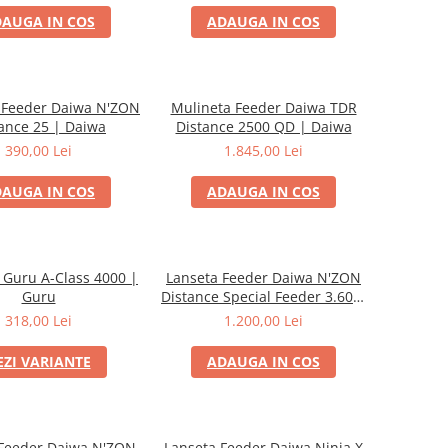
AUGA IN COS
ADAUGA IN COS
 Feeder Daiwa N'ZON
Mulineta Feeder Daiwa TDR
ance 25 | Daiwa
Distance 2500 QD | Daiwa
390,00 Lei
1.845,00 Lei
AUGA IN COS
ADAUGA IN COS
 Guru A-Class 4000 |
Lanseta Feeder Daiwa N'ZON
Guru
Distance Special Feeder 3.60m
90g | Daiwa
318,00 Lei
1.200,00 Lei
EZI VARIANTE
ADAUGA IN COS
 Feeder Daiwa N'ZON
Lanseta Feeder Daiwa Ninja X