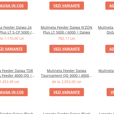
AUGA IN COS
VEZI VARIANTE
AD
ta Feeder Daiwa 24
Mulineta Feeder Daiwa N'ZON
Mulineta
lus LT S-CP 5000 /
Plus LT 5000 / 6000 | Daiwa
Dist
000 | Daiwa
la 1.170,00 Lei
782,17 Lei
EZI VARIANTE
VEZI VARIANTE
AD
a Feeder Daiwa TDR
Mulineta Feeder Daiwa
Mulineta
 Feeder 4000 QD |
Tournament QD 3000 / 4000 |
Daiwa
Daiwa
1.452,49 Lei
de la 2.052,00 Lei
AUGA IN COS
VEZI VARIANTE
V
 Feeder Daiwa Black
Lanseta Feeder Daiwa Black
Lanseta