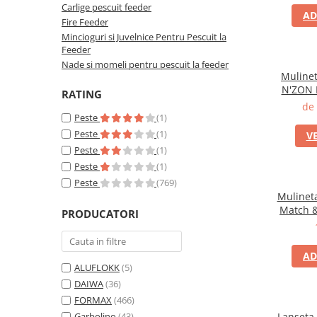
Carlige pescuit feeder
AD
Fire Feeder
Mincioguri si Juvelnice Pentru Pescuit la
Feeder
Nade si momeli pentru pescuit la feeder
Muline
N'ZON P
RATING
6
de 
Peste
(1)
Peste
(1)
V
Peste
(1)
Peste
(1)
Peste
(769)
Mulinet
Match &
PRODUCATORI
AD
ALUFLOKK
(5)
DAIWA
(36)
FORMAX
(466)
Garbolino
(43)
Lanseta