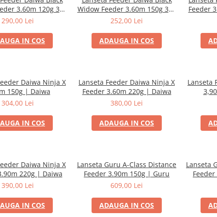
eder 3.60m 120g 3+2
Widow Feeder 3.60m 150g 3+2
Feeder 3
Buc | Daiwa
Buc | Daiwa
290,00 Lei
252,00 Lei
AUGA IN COS
ADAUGA IN COS
AD
Feeder Daiwa Ninja X
Lanseta Feeder Daiwa Ninja X
Lanseta 
m 150g | Daiwa
Feeder 3.60m 220g | Daiwa
3,9
304,00 Lei
380,00 Lei
AUGA IN COS
ADAUGA IN COS
AD
Feeder Daiwa Ninja X
Lanseta Guru A-Class Distance
Lanseta G
3.90m 220g | Daiwa
Feeder 3.90m 150g | Guru
Feeder
390,00 Lei
609,00 Lei
AUGA IN COS
ADAUGA IN COS
AD