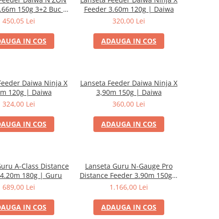
.66m 150g 3+2 Buc |
Feeder 3.60m 120g | Daiwa
Daiwa
450,05 Lei
320,00 Lei
AUGA IN COS
ADAUGA IN COS
Feeder Daiwa Ninja X
Lanseta Feeder Daiwa Ninja X
0m 120g | Daiwa
3,90m 150g | Daiwa
324,00 Lei
360,00 Lei
AUGA IN COS
ADAUGA IN COS
uru A-Class Distance
Lanseta Guru N-Gauge Pro
 4.20m 180g | Guru
Distance Feeder 3.90m 150g |
Guru
689,00 Lei
1.166,00 Lei
AUGA IN COS
ADAUGA IN COS