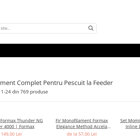
ment Complet Pentru Pescuit la Feeder
1-
24
din
769
produse
 Formax Thunder NG
Fir Monofilament Formax
Set Momi
r 4000 | Formax
Elegance Method Accela
Inline 
Distance Feeder Fluo 1000m |
Large 6
149,00 Lei
de la 57,00 Lei
Formax