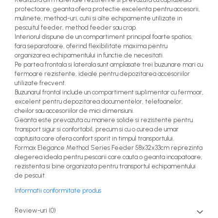
protectoare, geanta ofera protectie excelenta pentru accesorii,
mulinete, method-uri, cutii si alte echipamente utilizate in
pescuitul feeder, method feeder sau crap.
Interiorul dispune de un compartiment principal foarte spatios,
fara separatoare, oferind flexibilitate maxima pentru
organizarea echipamentului in functie de necesitati.
Pe partea frontala si laterala sunt amplasate trei buzunare mari cu
fermoare rezistente, ideale pentru depozitarea accesoriilor
utilizate frecvent.
Buzunarul frontal include un compartiment suplimentar cu fermoar,
excelent pentru depozitarea documentelor, telefoanelor,
cheilor sau accesoriilor de mici dimensiuni.
Geanta este prevazuta cu manere solide si rezistente pentru
transport sigur si confortabil, precum si cu o curea de umar
captusita care ofera confort sporit in timpul transportului.
Formax Elegance Method Series Feeder 58x32x33cm reprezinta
alegerea ideala pentru pescarii care cauta o geanta incapatoare,
rezistenta si bine organizata pentru transportul echipamentului
de pescuit.
Informatii conformitate produs
Review-uri
(0)