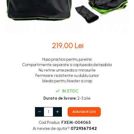
219,00 Lei
Husa practica pentru juvelnic
Compartimente separate si captuseala detasabila
Nu retine umezeala si mirosurile
Fermoare rezistente cu dublu cursor
Ideala pentru feeder si crap
IN STOC
Durata de livrare:
2-3 zile
ADAUGA IN COS
Cod Produs:
FXEM-004065
Ai nevoie de ajutor?
0729367542