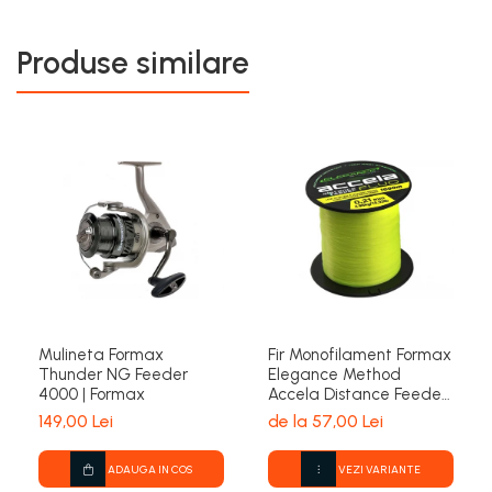
Produse similare
Mulineta Formax
Fir Monofilament Formax
Thunder NG Feeder
Elegance Method
4000 | Formax
Accela Distance Feeder
Fluo 1000m | Formax
149,00 Lei
de la 57,00 Lei
ADAUGA IN COS
VEZI VARIANTE