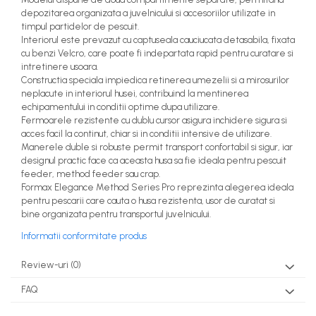
depozitarea organizata a juvelnicului si accesoriilor utilizate in
timpul partidelor de pescuit.
Interiorul este prevazut cu captuseala cauciucata detasabila, fixata
cu benzi Velcro, care poate fi indepartata rapid pentru curatare si
intretinere usoara.
Constructia speciala impiedica retinerea umezelii si a mirosurilor
neplacute in interiorul husei, contribuind la mentinerea
echipamentului in conditii optime dupa utilizare.
Fermoarele rezistente cu dublu cursor asigura inchidere sigura si
acces facil la continut, chiar si in conditii intensive de utilizare.
Manerele duble si robuste permit transport confortabil si sigur, iar
designul practic face ca aceasta husa sa fie ideala pentru pescuit
feeder, method feeder sau crap.
Formax Elegance Method Series Pro reprezinta alegerea ideala
pentru pescarii care cauta o husa rezistenta, usor de curatat si
bine organizata pentru transportul juvelnicului.
Informatii conformitate produs
Review-uri
(0)
FAQ