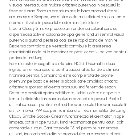
vizuala intensa cu o stimulare olfactiva puternica in pescuitul la
feeder si crap. Formula premium are la baza aroma dulce si
cremoasa de Scopex, una dintre cele mai eficiente si constante
arome utilizate in pescuitul modern al ciprinidelor.
Efectul Cloudy Smoke produce un nor dens si colorat care se
disperseaza activ in coloana de apa, generand un semnal vizual
puternic si ajutand pestii sa localizeze rapid zona de hranire.
Dispersia controlata pe verticala contribuie la cresterea
atractivitatii nadei si la mentinerea pestilor activi pe vad pentru
perioade mai lungi.
Formula este imbogatita cu Betaina HCl si Thaumatin, doua
ingrediente recunoscute pentru capacitatea lor de a stimula
hranirea pestilor. Combinatia este completata de arome
premium pe baza de esteri si alcooli, care amplifica atractia
olfactiva si sporesc eficienta produsului indiferent de sezon.
Datorita densitatii optim echilibrate, lichidul ofera o dispersie
lenta si eficienta, fara suprasaturarea zonei de pescuit. Poate fi
utilizat cu succes pentru method feeder, cosulet feeder, saculeti
si stick mix-uri PVA sau pentru imbunatatirea momelilor de carlig.
Cloudy Smoke Scopex Cream functioneaza eficient atat in ape
limpezi, cat si in ape tulburi, fiind recomandat pentru lacuri, balti
comerciale si rauri. Cantitatea de 115 ml permite numeroase
utilizari, iar combinatia dintre aroma dulce-cremoasa si efectul