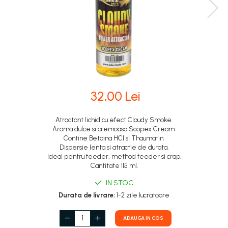
32,00 Lei
Atractant lichid cu efect Cloudy Smoke.
Aroma dulce si cremoasa Scopex Cream.
Contine Betaina HCl si Thaumatin.
Dispersie lenta si atractie de durata.
Ideal pentru feeder, method feeder si crap.
Cantitate 115 ml.
IN STOC
Durata de livrare:
1-2 zile lucratoare
ADAUGA IN COS