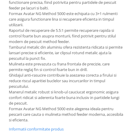
functionare precisa, fiind potrivita pentru partidele de pescuit
feeder pe lacuri si balti.
Formax Avatar NG Method 5000 este echipata cu 3+1 rulmenti
care asigura functionare lina si recuperare eficienta in timpul
utilizarii.
Raportul de recuperare de 5.5:1 permite recuperare rapida si
control foarte bun asupra monturii, fiind potrivit pentru stilul
modern de pescuit method feeder.
Tamburul metalic din aluminiu ofera rezistenta ridicata si permite
lansari precise si eficiente, iar clipsul rotund metalic ajuta la
pescuitul la punct fix.
Mulineta este prevazuta cu frana frontala de precizie, care
permite reglaj fin si control foarte bun in drill.
Ghidajul anti-rasucire contribuie la asezarea corecta a firului si
reduce riscul aparitiei buclelor sau incurcarilor in timpul
pescuitului.
Manerul metalic robust si knob-ul cauciucat ergonomic asigura
confort ridicat si aderenta foarte buna inclusiv in partidele lungi
de pescuit.
Formax Avatar NG Method 5000 este alegerea ideala pentru
pescarii care cauta o mulineta method feeder moderna, accesibila
si eficienta.
Informatii conformitate produs