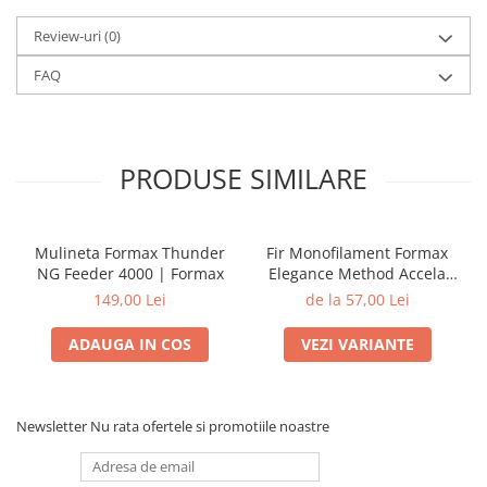
Review-uri
(0)
FAQ
PRODUSE SIMILARE
Mulineta Formax Thunder
Fir Monofilament Formax
NG Feeder 4000 | Formax
Elegance Method Accela
Distance Feeder Fluo 1000m
149,00 Lei
de la 57,00 Lei
| Formax
ADAUGA IN COS
VEZI VARIANTE
Newsletter
Nu rata ofertele si promotiile noastre