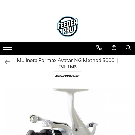
Toate Produsele
Lansete
Mulinete
Accesorii Diverse
Mincioguri si Juvelnice
Mulineta Formax Avatar NG Method 5000 |
Scaune si Accesorii
Formax
Bagajerie Pescuit
Accesorii Nadire
Carlige
Fire
Nade si Momeli
Accesorii Monturi