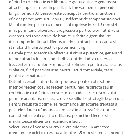
oferind o combinatie echilibrata de granulatii care genereaza
atractie rapida si mentin pestii activi pe vad pentru perioade
lungi. Formula All Season este conceputa pentru a functiona
eficient pe tot parcursul anului, indiferent de temperatura apei.
Mixul contine pelete cu dimensiuni cuprinse intre 1,5 mm si 4
mm, permitand eliberarea progresiva a particulelor nutritive si
crearea unei zone active de hranire. Diferitele granulatii se
descompun in ritmuri diferite, oferind o atractie constanta si
stimuland hranirea pestilor pe termen lung.
Peletele produc semnale olfactive si vizuale puternice, generand
un nor atractiv in jurul monturii si contribuind la cresterea
frecventei trasaturilor. Formula este eficienta pentru crap, caras
si platica, fiind potrivita atat pentru lacuri comerciale, cat si
pentru ape naturale.
Datorita versatilitatii ridicate, produsul poate fi utilizat pe
method feeder, cosulet feeder, pentru nadire directa sau in
combinatie cu diferite amestecuri de nada. Structura mixului
permite adaptarea usoara la diverse stiluri si strategii de pescuit.
Pentru rezultate optime, se recomanda umectarea treptata a
peletelor, fara scufundarea completa in apa. Astfel se obtine
consistenta ideala pentru utilizarea pe method feeder si se
maximizeaza eficienta mecanicii de lucru.
Select Baits All Season Micro Pellets Mix este un amestec
premium de pelete cu granulatie intre 1,5 mm si 4 mm, conceput