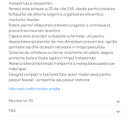
transportului si depozitarii.
Penarul este echipat cu 20 de role EVA, ideale pentru stocarea
forfacurilor de diferite lungimi si organizarea eficienta a
monturilor feeder.
Rolele permit infasurarea ordonata a rigurilor si contribuie la
prevenirea incurcarii acestora.
Capacul este prevazut cu buzunar cu fermoar, util pentru
depozitarea accesoriilor de mici dimensiuni precum ace, agrafe,
opritoare sau alte accesorii necesare in timpul pescuitului.
Sistemul de inchidere cu cleme rezistente din plastic asigura
protectie buna si fixare sigura in timpul transportului.
Manerul lateral faciliteaza transportul si manipularea usoara pe
malul apei.
Designul compact si functional face acest model ideal pentru
pescuit feeder, competitie sau pescuit stationar.
Informatii conformitate produs
Review-uri
(0)
FAQ