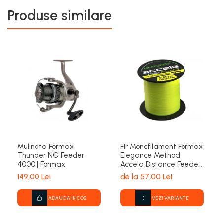
Produse similare
Mulineta Formax
Fir Monofilament Formax
Thunder NG Feeder
Elegance Method
4000 | Formax
Accela Distance Feeder
Fluo 1000m | Formax
149,00 Lei
de la 57,00 Lei
ADAUGA IN COS
VEZI VARIANTE