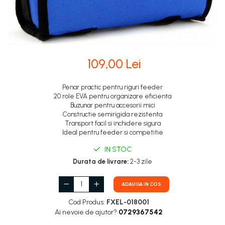
109,00 Lei
Penar practic pentru riguri feeder
20 role EVA pentru organizare eficienta
Buzunar pentru accesorii mici
Constructie semirigida rezistenta
Transport facil si inchidere sigura
Ideal pentru feeder si competitie
IN STOC
Durata de livrare:
2-3 zile
ADAUGA IN COS
Cod Produs:
FXEL-018001
Ai nevoie de ajutor?
0729367542