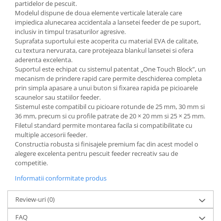
partidelor de pescuit.
Modelul dispune de doua elemente verticale laterale care
impiedica alunecarea accidentala a lansetei feeder de pe suport,
inclusiv in timpul trasaturilor agresive.
Suprafata suportului este acoperita cu material EVA de calitate,
cu textura nervurata, care protejeaza blankul lansetei si ofera
aderenta excelenta.
Suportul este echipat cu sistemul patentat „One Touch Block”, un
mecanism de prindere rapid care permite deschiderea completa
prin simpla apasare a unui buton si fixarea rapida pe picioarele
scaunelor sau statiilor feeder.
Sistemul este compatibil cu picioare rotunde de 25 mm, 30 mm si
36 mm, precum si cu profile patrate de 20 × 20 mm si 25 × 25 mm.
Filetul standard permite montarea facila si compatibilitate cu
multiple accesorii feeder.
Constructia robusta si finisajele premium fac din acest model o
alegere excelenta pentru pescuit feeder recreativ sau de
competitie.
Informatii conformitate produs
Review-uri
(0)
FAQ