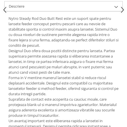
Descriere
Nytro Steady Rod Duo Butt Rest este un suport spate pentru
lansete feeder conceput pentru pescarii care au nevoie de
stabilitate sporita si control maxim asupra lansetei. Sistemul Duo
cu doua niveluri de sustinere permite alegerea rapida intre o
fixare lejera si una ferma, adaptandu-se perfect diferitelor stiluri si
conditii de pescuit.
Designul Duo ofera doua pozitii distincte pentru lanseta. Partea
superioara permite asezarea rapida si eliberarea instantanee a
lansetei, in timp ce partea inferioara asigura o fixare mai ferma
atunci cand pescuiesti pe maluri abrupte, in vant puternic sau
atunci cand vizezi pesti de talie mare.
Forma in V mentine manerul lansetei stabil si reduce riscul
deplasarii accidentale. Designul este compatibil cu majoritatea
lansetelor feeder si method feeder, oferind siguranta si control pe
durata intregii partide.
Suprafata de contact este acoperita cu cauciuc moale, care
protejeaza blank-ul si manerul impotriva zgarieturilor. Materialul
asigura aderenta excelenta si amortizeaza vibratiile sau socurile
produse in timpul trasaturilor.
Un avantaj important este eliberarea rapida a lansetei in
momentul inteparii. Designul permite ridicarea instantanee a