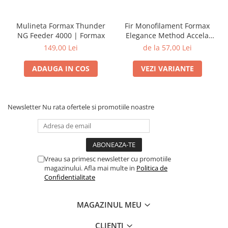
Mulineta Formax Thunder
Fir Monofilament Formax
NG Feeder 4000 | Formax
Elegance Method Accela
Distance Feeder Fluo 1000m
149,00 Lei
de la 57,00 Lei
| Formax
ADAUGA IN COS
VEZI VARIANTE
Newsletter
Nu rata ofertele si promotiile noastre
Vreau sa primesc newsletter cu promotiile
magazinului. Afla mai multe in
Politica de
Confidentialitate
MAGAZINUL MEU
CLIENTI