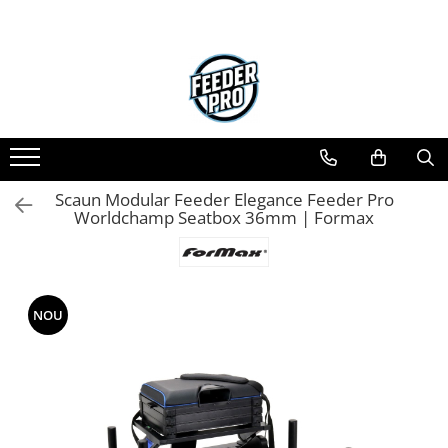
Toate Produsele
Lansete
Mulinete
Accesorii Diverse
Mincioguri si Juvelnice
Scaun Modular Feeder Elegance Feeder Pro
Scaune si Accesorii
Worldchamp Seatbox 36mm | Formax
Bagajerie Pescuit
Accesorii Nadire
Carlige
Fire
NOU
Nade si Momeli
Accesorii Monturi