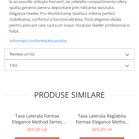
la accesoriile utilizate frecvent, iar celelalte compartimente ofera
spatiu generos pentru depozitare prin ridicarea sezutului.
Elegance Feeder Pro Worldchamp Seatbox imbina perfect
stabilitatea, confortul si functionalitatea, fiind alegerea ideala
pentru pescarii care cauta un scaun modular feeder profesional si
fiabil.
Informatii conformitate produs
Review-uri
(0)
FAQ
PRODUSE SIMILARE
Tava Laterala Formax
Tava Laterala Reglabila
Elegance Method Series
Formax Elegance Method
70x35cm | Formax
Series 50x36cm | Formax
309,00 Lei
269,00 Lei