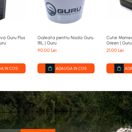
va Guru Plus
Galeata pentru Nada Guru
Cutie Momea
uru
18L | Guru
Green | Guru
90,00 Lei
21,00 Lei
A IN COS
ADAUGA IN COS
ADA