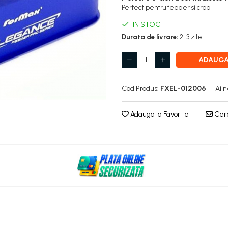
Perfect pentru feeder si crap
IN STOC
Durata de livrare:
2-3 zile
ADAUGA
Cod Produs:
FXEL-012006
Ai n
Adauga la Favorite
Cere