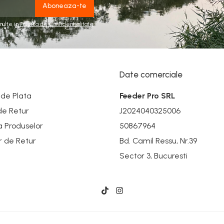
multe in
Politica de Confidentialitate
Date comerciale
de Plata
Feeder Pro SRL
 de Retur
J2024040325006
a Produselor
50867964
r de Retur
Bd. Camil Ressu, Nr.39
Sector 3, Bucuresti