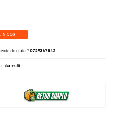
 IN COS
evoie de ajutor?
0729367542
 informatii