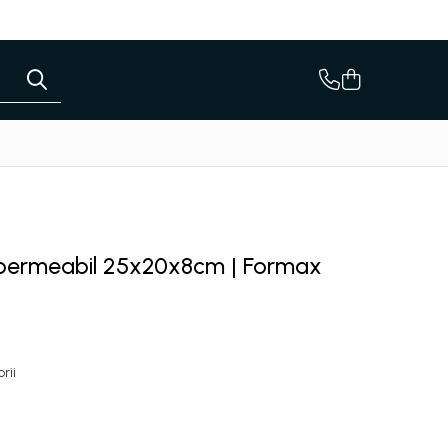
permeabil 25x20x8cm | Formax
rii