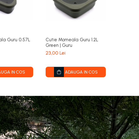
la Guru 0.57L
Cutie Momeala Guru 1.2L
Bac EVA 
Green | Guru
Daiwa 36
23,00 Lei
107,00 Le
UGA IN COS
ADAUGA IN COS