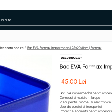
Accesorii nadire /
Bac EVA Formax Impermeabil 25x20x8cm | Formax
Bac EVA Formax Im
45,00 Lei
Bac EVA impermeabil pentru acceso
Compact si rezistent la apa
Ideal pentru momeli si electronice
Usor de curatat si transportat
Protectie eficienta pentru accesorii