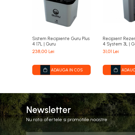
Sistem Recipiente Guru Plus
Recipient Rezer
4 17L | Guru
4 System 3L | G
238,00 Lei
31,01 Lei
ADAUGA IN COS
ADAUG
Newsletter
Nu rata ofertele si promotiile noastre