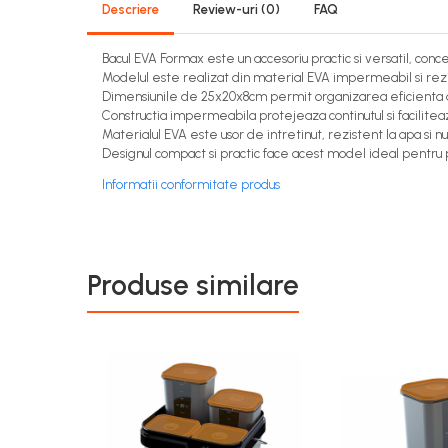
Descriere
Review-uri
(0)
FAQ
Bacul EVA Formax este un accesoriu practic si versatil, concep
Modelul este realizat din material EVA impermeabil si rezist
Dimensiunile de 25x20x8cm permit organizarea eficienta a m
Constructia impermeabila protejeaza continutul si facilitea
Materialul EVA este usor de intretinut, rezistent la apa si 
Designul compact si practic face acest model ideal pentru p
Informatii conformitate produs
Produse similare