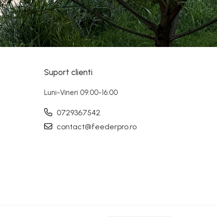
Suport clienti
Luni-Vineri 09:00-16:00
0729367542
contact@feederpro.ro