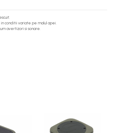
scuit.
in conditii variate pe malul apei.
m avertizori si sonare.