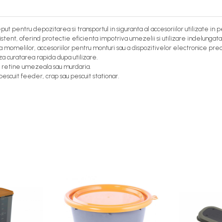
ut pentru depozitarea si transportul in siguranta al accesoriilor utilizate in pe
ent, oferind protectie eficienta impotriva umezelii si utilizare indelungata 
omelilor, accesoriilor pentru monturi sau a dispozitivelor electronice precu
za curatarea rapida dupa utilizare.
nu retine umezeala sau murdaria.
escuit feeder, crap sau pescuit stationar.