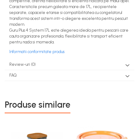
competitie, oferind flexibilitate si eficienta ridicata pe malul apei.
Caracteristicile precum galeata mare de 17L, recipientele
separate, capacele etanse si compatibilitatea cu congelatorul
transforma acest sistem intr-o alegere excelenta pentru pescuit
modern.
Guru Plus 4 System 17L este alegerea ideala pentru pescarii care
cauta organizare profesionala, flexibilitate si transport eficient
pentru nada si momeala.
Informatii conformitate produs
Review-uri
(0)
FAQ
Produse similare