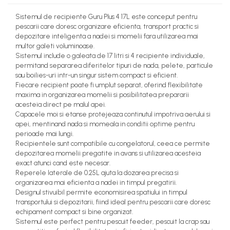
Sistemul de recipiente
Guru
Plus 4 17L este conceput pentru
pescarii care doresc organizare eficienta, transport practic si
depozitare inteligenta a nadei si momelii fara utilizarea mai
multor galeti voluminoase.
Sistemul include o galeata de 17 litri si 4 recipiente individuale,
permitand separarea diferitelor tipuri de nada, pelete, particule
sau boilies-uri intr-un singur sistem compact si eficient.
Fiecare recipient poate fi umplut separat, oferind flexibilitate
maxima in organizarea momelii si posibilitatea prepararii
acesteia direct pe malul apei.
Capacele moi si etanse protejeaza continutul impotriva aerului si
apei, mentinand nada si momeala in conditii optime pentru
perioade mai lungi.
Recipientele sunt compatibile cu congelatorul, ceea ce permite
depozitarea momelii pregatite in avans si utilizarea acesteia
exact atunci cand este necesar.
Reperele laterale de 0.25L ajuta la dozarea precisa si
organizarea mai eficienta a nadei in timpul pregatirii.
Designul stivuibil permite economisirea spatiului in timpul
transportului si depozitarii, fiind ideal pentru pescarii care doresc
echipament compact si bine organizat.
Sistemul este perfect pentru pescuit feeder, pescuit la crap sau