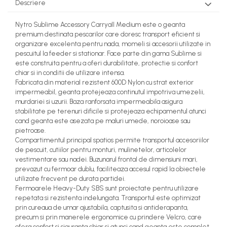
Descriere
Nytro Sublime Accessory Carryall Medium este o geanta
premium destinata pescarilor care doresc transport eficient si
organizare excelenta pentru nada, momeli si accesorii utilizate in
pescuitul la feeder si stationar. Face parte din gama Sublime si
este construita pentru a oferi durabilitate, protectie si confort
chiar si in conditii de utilizare intensa.
Fabricata din material rezistent 600D Nylon cu strat exterior
impermeabil, geanta protejeaza continutul impotriva umezelii,
murdariei si uzurii. Baza ranforsata impermeabila asigura
stabilitate pe terenuri dificile si protejeaza echipamentul atunci
cand geanta este asezata pe maluri umede, noroioase sau
pietroase.
Compartimentul principal spatios permite transportul accesoriilor
de pescuit, cutiilor pentru monturi, mulinetelor, articolelor
vestimentare sau nadei. Buzunarul frontal de dimensiuni mari,
prevazut cu fermoar dublu, faciliteaza accesul rapid la obiectele
utilizate frecvent pe durata partidei.
Fermoarele Heavy-Duty SBS sunt proiectate pentru utilizare
repetata si rezistenta indelungata. Transportul este optimizat
prin cureaua de umar ajustabila, captusita si antiderapanta,
precum si prin manerele ergonomice cu prindere Velcro, care
ofera confort si siguranta chiar si atunci cand geanta este complet