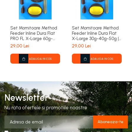
Set Momitoare Method
Set Momitoare Method
Feeder Inline Dura Flat
Feeder Inline Dura Flat
PRO FL X-Large 60g-
X-Large 30g-40g-50g |
70g-80g | PRO FL
PRO FL
29,00 Lei
29,00 Lei
ADAUGA IN COS
ADAUGA IN COS
Newsletter
Nu rata ofertele si promotiile noastre