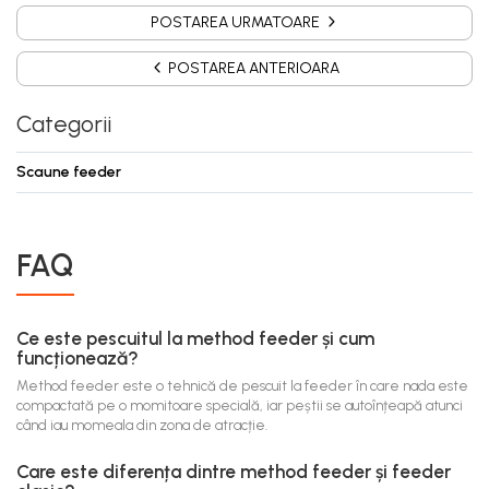
POSTAREA URMATOARE
POSTAREA ANTERIOARA
Categorii
Scaune feeder
FAQ
Ce este pescuitul la method feeder și cum
funcționează?
Method feeder este o tehnică de pescuit la feeder în care nada este
compactată pe o momitoare specială, iar peștii se autoînțeapă atunci
când iau momeala din zona de atracție.
Care este diferența dintre method feeder și feeder