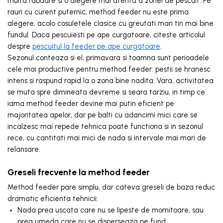
multa rabdare si o alegere mai atenta a zonei de pescuit. Pe
rauri cu curent puternic, method feeder nu este prima
alegere, acolo cosuletele clasice cu greutati mari tin mai bine
fundul. Daca pescuiesti pe ape curgatoare, citeste articolul
despre
pescuitul la feeder pe ape curgatoare
.
Sezonul conteaza si el, primavara si toamna sunt perioadele
cele mai productive pentru method feeder: pestii se hranesc
intens si raspund rapid la o zona bine nadita. Vara, activitatea
se muta spre dimineata devreme si seara tarziu, in timp ce
iarna method feeder devine mai putin eficient pe
majoritatea apelor, dar pe balti cu adancimi mici care se
incalzesc mai repede tehnica poate functiona si in sezonul
rece, cu cantitati mai mici de nada si intervale mai mari de
relansare.
Greseli frecvente la method feeder
Method feeder pare simplu, dar cateva greseli de baza reduc
dramatic eficienta tehnicii:
Nada prea uscata care nu se lipeste de momitoare, sau
prea umeda care nu se disperseaza pe fund.