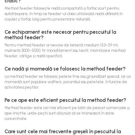
clasic?
Method feeder folosește nadă compactată și forfac scurt pentru
autoînțepare, în timp ce feeder-ul clasic utilizează nadă afânată în
coșuleț și forfac lung pentru prezentare naturală.
Ce echipament este necesar pentru pescuitul la
method feeder?
Pentru method feeder ai nevoie de lansetă medium (3.3–3.9 m),
mulinetă 3000–5000, fir monofilament sau textil, momitoare method
feeder, cârlige și nadă specifică.
Ce nadă și momeală se folosesc la method feeder?
La method feeder se folosesc pelete fine sau groundbait special, iar ca
momeală sunt populare wafters, porumbul sau peletele, în funcție de
activitatea peștilor.
Pe ce ape este eficient pescuitul la method feeder?
Method feeder este cel mai eficient pe bălți de pescuit comerciale și
ape liniștite, unde peștii sunt obișnuiți să se hrănească în zone
concentrate.
Care sunt cele mai frecvente greșeli în pescuitul la