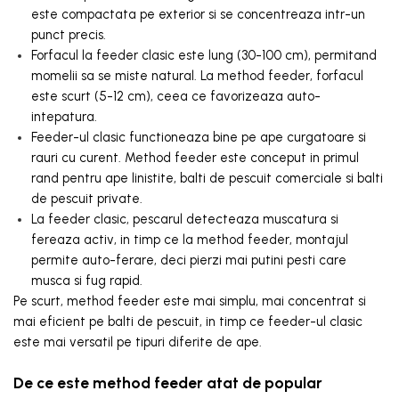
este compactata pe exterior si se concentreaza intr-un
punct precis.
Forfacul la feeder clasic este lung (30-100 cm), permitand
momelii sa se miste natural. La method feeder, forfacul
este scurt (5-12 cm), ceea ce favorizeaza auto-
intepatura.
Feeder-ul clasic functioneaza bine pe ape curgatoare si
rauri cu curent. Method feeder este conceput in primul
rand pentru ape linistite, balti de pescuit comerciale si balti
de pescuit private.
La feeder clasic, pescarul detecteaza muscatura si
fereaza activ, in timp ce la method feeder, montajul
permite auto-ferare, deci pierzi mai putini pesti care
musca si fug rapid.
Pe scurt, method feeder este mai simplu, mai concentrat si
mai eficient pe balti de pescuit, in timp ce feeder-ul clasic
este mai versatil pe tipuri diferite de ape.
De ce este method feeder atat de popular