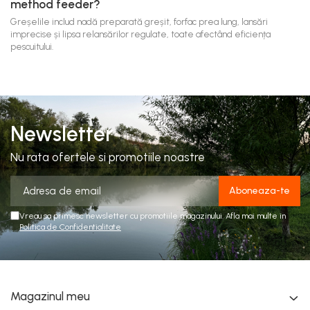
method feeder?
Greșelile includ nadă preparată greșit, forfac prea lung, lansări
imprecise și lipsa relansărilor regulate, toate afectând eficiența
pescuitului.
Newsletter
Nu rata ofertele si promotiile noastre
Vreau sa primesc newsletter cu promotiile magazinului. Afla mai multe in
Politica de Confidentialitate
Magazinul meu