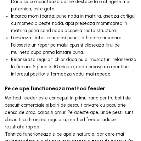
Daca se compacteaza dar se desface la o atingere mai
puternica, este gata.
Incarca momitoarea: pune nada in matrita, aseaza carligul
cu momeala peste nada, apoi preseaza momitoarea in
matrita pana cand nada acopera toata structura.
Lanseaza: tinteste acelasi punct la fiecare aruncare.
Foloseste un reper pe malul opus si clipseaza firul pe
mulineta dupa prima lansare buna.
Relanseaza regulat: chiar daca nu ai muscaturi, relanseaza
la fiecare 5 pana la 10 minute, nada proaspata mentine
interesul pestilor si formeaza vadul mai repede.
Pe ce ape functioneaza method feeder
Method feeder este conceput in primul rand pentru balti de
pescuit comerciale si balti de pescuit private cu populatie
densa de crap, caras si amur. Pe aceste ape, unde pestii sunt
obisnuiti cu hranirea regulata, method feeder aduce
rezultate rapide.
Tehnica functioneaza si pe apele naturale, dar cere mai