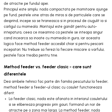
de atractie pe fundul apei.
Principiul este simplu: nada compactata pe momitoare ajunge
pe fund, pestele vine atras de miros si de particulele care se
desprind, incepe sa se hraneasca si in procesul de ciugulit ia si
carligul cu momeala. Montajul este gandit pentru auto-
intepatura, ceea ce inseamna ca pestele se inteapa singur
cand incearca sa inoate cu momeala in gura, iar aceasta
logica face method feeder accesibil chiar si pentru pescarii
incepatori. Nu trebuie sa ferezi la fiecare miscare a varfului,
pestele face treaba pentru tine.
Method feeder vs. feeder clasic - care sunt
diferentele
Desi ambele tehnici fac parte din familia pescuitului la feeder,
method feeder si feeder-ul clasic cu cosulet functioneaza
diferit:
La feeder clasic, nada este afanata in interiorul cosuletului
si se elibereaza progresiv prin gauri, formand un nor de
atractie pe o zona mai larga. La method feeder, nada