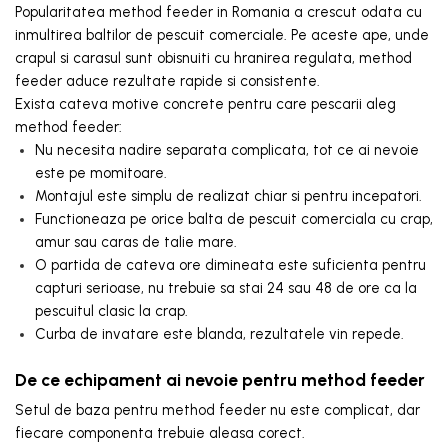
Popularitatea method feeder in Romania a crescut odata cu
inmultirea baltilor de pescuit comerciale. Pe aceste ape, unde
crapul si carasul sunt obisnuiti cu hranirea regulata, method
feeder aduce rezultate rapide si consistente.
Exista cateva motive concrete pentru care pescarii aleg
method feeder:
Nu necesita nadire separata complicata, tot ce ai nevoie
este pe momitoare.
Montajul este simplu de realizat chiar si pentru incepatori.
Functioneaza pe orice balta de pescuit comerciala cu crap,
amur sau caras de talie mare.
O partida de cateva ore dimineata este suficienta pentru
capturi serioase, nu trebuie sa stai 24 sau 48 de ore ca la
pescuitul clasic la crap.
Curba de invatare este blanda, rezultatele vin repede.
De ce echipament ai nevoie pentru method feeder
Setul de baza pentru method feeder nu este complicat, dar
fiecare componenta trebuie aleasa corect.