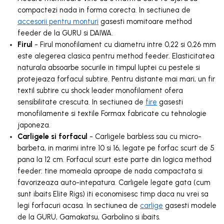
compactezi nada in forma corecta. In sectiunea de
accesorii pentru monturi
gasesti momitoare method
feeder de la GURU si DAIWA.
Firul
- Firul monofilament cu diametru intre 0,22 si 0,26 mm
este alegerea clasica pentru method feeder. Elasticitatea
naturala absoarbe socurile in timpul luptei cu pestele si
protejeaza forfacul subtire. Pentru distante mai mari, un fir
textil subtire cu shock leader monofilament ofera
sensibilitate crescuta. In sectiunea de
fire
gasesti
monofilamente si textile Formax fabricate cu tehnologie
japoneza.
Carligele si forfacul
- Carligele barbless sau cu micro-
barbeta, in marimi intre 10 si 16, legate pe forfac scurt de 5
pana la 12 cm. Forfacul scurt este parte din logica method
feeder: tine momeala aproape de nada compactata si
favorizeaza auto-intepatura. Carligele legate gata (cum
sunt ibaits Elite Rigs) iti economisesc timp daca nu vrei sa
legi forfacuri acasa. In sectiunea de
carlige
gasesti modele
de la GURU, Gamakatsu, Garbolino si ibaits.