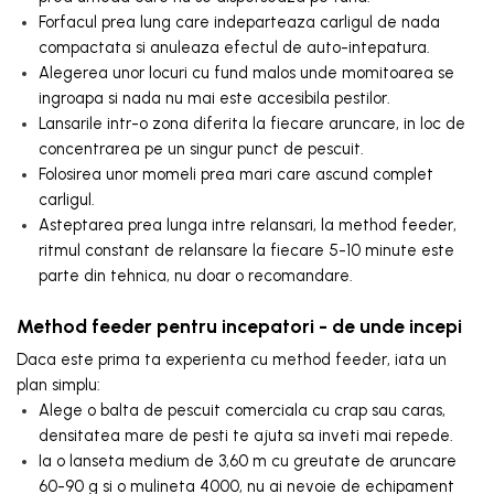
Forfacul prea lung care indeparteaza carligul de nada
compactata si anuleaza efectul de auto-intepatura.
Alegerea unor locuri cu fund malos unde momitoarea se
ingroapa si nada nu mai este accesibila pestilor.
Lansarile intr-o zona diferita la fiecare aruncare, in loc de
concentrarea pe un singur punct de pescuit.
Folosirea unor momeli prea mari care ascund complet
carligul.
Asteptarea prea lunga intre relansari, la method feeder,
ritmul constant de relansare la fiecare 5-10 minute este
parte din tehnica, nu doar o recomandare.
Method feeder pentru incepatori - de unde incepi
Daca este prima ta experienta cu method feeder, iata un
plan simplu:
Alege o balta de pescuit comerciala cu crap sau caras,
densitatea mare de pesti te ajuta sa inveti mai repede.
Ia o lanseta medium de 3,60 m cu greutate de aruncare
60-90 g si o mulineta 4000, nu ai nevoie de echipament