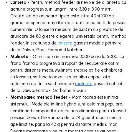
Lanseta
- Pentru method feeder ai nevoie de o lanseta cu
actiune progresiva, in lungimi intre 3,30 si 3,90 metri.
Greutatea de aruncare tipica este intre 40 si 100 de
grame, acoperind majoritatea situatiilor pe balti de pescuit
comerciale. O lanseta medium de 3,60 m cu greutate de
aruncare de 80 g este alegerea universala pentru method
feeder. In sectiunea de
lansete
gasesti modele potrivite
de la Daiwa, Guru, Formax si Katcher.
Mulineta
- O mulineta in marimea 3000 pana la 5000, cu
frana frontala progresiva si raport de recuperare optim
pentru distante medii. Mulineta trebuie sa fie echilibrata
cu lanseta, sa functioneze lin si sa aiba capacitate
suficienta de fir. In sectiunea de
mulinete
gasesti optiuni
de la Daiwa, Formax, Garbolino si Guru.
Momitoarea method feeder
- Momitoarea este inima
sistemului. Modelele in-line hybrid sunt cele mai populare,
combinand compactitatea cu aerodinamica pentru lansari
precise. Greutatile variaza de la 24 g pentru balti mici si
ape linistite, pana la 42 g pentru distante medii si mari.
Fiecare momitoare vine cu o matrita care te ajuta sa