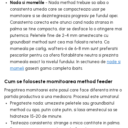
Nada si momelile
- Nada method trebuie sa aiba o
consistenta umeda care se compacteaza usor pe
momitoare si se dezintegreaza progresiv pe fundul apei.
Consistenta corecta este atunci cand nada stransa in
palma se tine compacta, dar se desface la o atingere mai
puternica. Peletele fine de 2-4 mm amestecate cu
groundbait method sunt cea mai folosita reteta. Ca
momeala pe carlig, wafters-ii de 6-8 mm sunt preferatii
pescarilor pentru ca ofera flotabilitate neutra si prezinta
momeala exact la nivelul fundului. In sectiunea de
nade si
momeli
gasesti gama completa ibaits.
Cum se foloseste momitoarea method feeder
Pregatirea momitoarei este pasul care face diferenta intre o
partida productiva si una mediocra. Procesul este urmatorul:
Pregateste nada: umezeste peletele sau groundbaitul
method cu apa, putin cate putin, si lasa amestecul sa se
hidrateze 15-20 de minute.
Testeaza consistenta: strange o mica cantitate in palma.