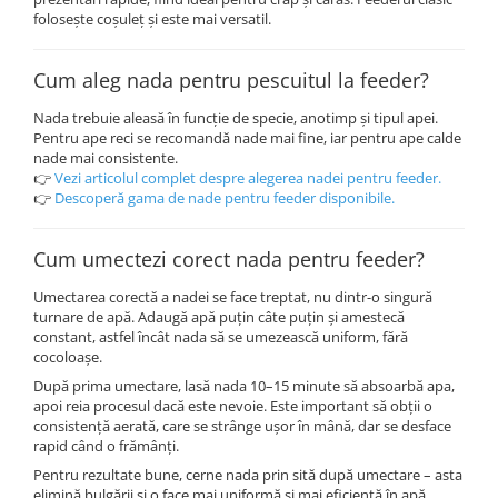
folosește coșuleț și este mai versatil.
Cum aleg nada pentru pescuitul la feeder?
Nada trebuie aleasă în funcție de specie, anotimp și tipul apei.
Pentru ape reci se recomandă nade mai fine, iar pentru ape calde
nade mai consistente.
👉
Vezi articolul complet despre alegerea nadei pentru feeder.
👉
Descoperă gama de nade pentru feeder disponibile.
Cum umectezi corect nada pentru feeder?
Umectarea corectă a nadei se face treptat, nu dintr-o singură
turnare de apă. Adaugă apă puțin câte puțin și amestecă
constant, astfel încât nada să se umezească uniform, fără
cocoloașe.
După prima umectare, lasă nada 10–15 minute să absoarbă apa,
apoi reia procesul dacă este nevoie. Este important să obții o
consistență aerată, care se strânge ușor în mână, dar se desface
rapid când o frămânți.
Pentru rezultate bune, cerne nada prin sită după umectare – asta
elimină bulgării și o face mai uniformă și mai eficientă în apă.