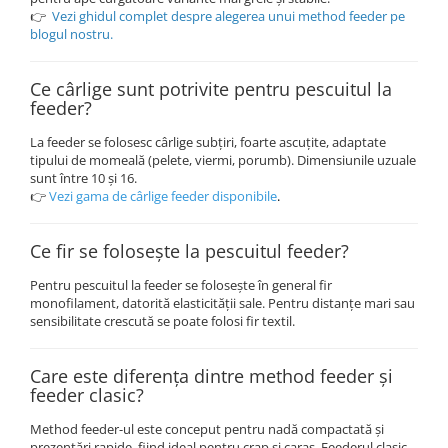
👉
Vezi ghidul complet despre alegerea unui method feeder pe
blogul nostru.
Ce cârlige sunt potrivite pentru pescuitul la
feeder?
La feeder se folosesc cârlige subțiri, foarte ascuțite, adaptate
tipului de momeală (pelete, viermi, porumb). Dimensiunile uzuale
sunt între 10 și 16.
👉
Vezi gama de cârlige feeder disponibile
.
Ce fir se folosește la pescuitul feeder?
Pentru pescuitul la feeder se folosește în general fir
monofilament, datorită elasticității sale. Pentru distanțe mari sau
sensibilitate crescută se poate folosi fir textil.
Care este diferența dintre method feeder și
feeder clasic?
Method feeder-ul este conceput pentru nadă compactată și
prezentări rapide, fiind ideal pentru crap și caras. Feederul clasic