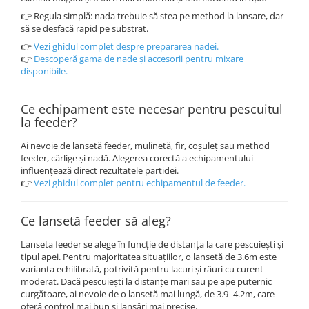
👉 Regula simplă: nada trebuie să stea pe method la lansare, dar
să se desfacă rapid pe substrat.
👉
Vezi ghidul complet despre prepararea nadei.
👉
Descoperă gama de nade și accesorii pentru mixare
disponibile.
Ce echipament este necesar pentru pescuitul
la feeder?
Ai nevoie de lansetă feeder, mulinetă, fir, coșuleț sau method
feeder, cârlige și nadă. Alegerea corectă a echipamentului
influențează direct rezultatele partidei.
👉
Vezi ghidul complet pentru echipamentul de feeder.
Ce lansetă feeder să aleg?
Lanseta feeder se alege în funcție de distanța la care pescuiești și
tipul apei. Pentru majoritatea situațiilor, o lansetă de 3.6m este
varianta echilibrată, potrivită pentru lacuri și râuri cu curent
moderat. Dacă pescuiești la distanțe mari sau pe ape puternic
curgătoare, ai nevoie de o lansetă mai lungă, de 3.9–4.2m, care
oferă control mai bun și lansări mai precise.