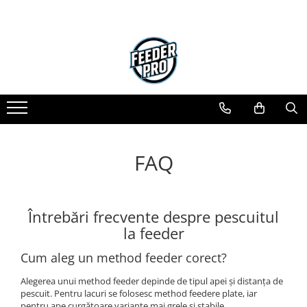
Toate Produsele
Lansete
Mulinete
Accesorii Diverse
Mincioguri si Juvelnice
Scaune si Accesorii
FAQ
Bagajerie Pescuit
Accesorii Nadire
Carlige
Întrebări frecvente despre pescuitul
Fire
la feeder
Nade si Momeli
Accesorii Monturi
Cum aleg un method feeder corect?
Alegerea unui method feeder depinde de tipul apei și distanța de
pescuit. Pentru lacuri se folosesc method feedere plate, iar
pentru ape curgătoare variante mai grele și stabile.