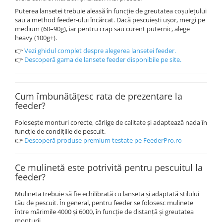
Puterea lansetei trebuie aleasă în funcție de greutatea coșulețului
sau a method feeder-ului încărcat. Dacă pescuiești ușor, mergi pe
medium (60–90g), iar pentru crap sau curent puternic, alege
heavy (100g+).
👉
Vezi ghidul complet despre alegerea lansetei feeder.
👉
Descoperă gama de lansete feeder disponibile pe site.
Cum îmbunătățesc rata de prezentare la
feeder?
Folosește monturi corecte, cârlige de calitate și adaptează nada în
funcție de condițiile de pescuit.
👉
Descoperă produse premium testate pe FeederPro.ro
Ce mulinetă este potrivită pentru pescuitul la
feeder?
Mulineta trebuie să fie echilibrată cu lanseta și adaptată stilului
tău de pescuit. În general, pentru feeder se folosesc mulinete
între mărimile 4000 și 6000, în funcție de distanță și greutatea
monturii.