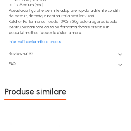
1 x Medium (rosu)
Aceasta configuratie permite adaptare rapida la diferite conditii
de pescuit, distanta, curent sau talia pestilor vizati.
Katcher Performance Feeder 3.90m 120g este alegerea ideala
pentru pescarii care cauta performanta, forta si precizie in
pescuitul method feeder la distanta mare.
Informatii conformitate produs
Review-uri
(0)
FAQ
Produse similare