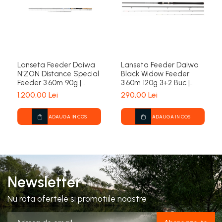
Lanseta Feeder Daiwa
Lanseta Feeder Daiwa
N'ZON Distance Special
Black Widow Feeder
Feeder 3.60m 90g |
3.60m 120g 3+2 Buc |
Daiwa
Daiwa
1.200,00 Lei
290,00 Lei
ADAUGA IN COS
ADAUGA IN COS
Newsletter
Nu rata ofertele si promotiile noastre