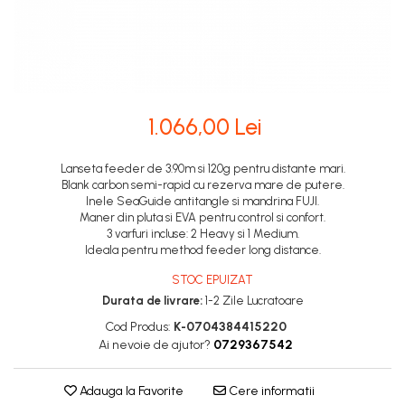
1.066,00 Lei
Lanseta feeder de 3.90m si 120g pentru distante mari.
Blank carbon semi-rapid cu rezerva mare de putere.
Inele SeaGuide antitangle si mandrina FUJI.
Maner din pluta si EVA pentru control si confort.
3 varfuri incluse: 2 Heavy si 1 Medium.
Ideala pentru method feeder long distance.
STOC EPUIZAT
Durata de livrare:
1-2 Zile Lucratoare
Cod Produs:
K-0704384415220
Ai nevoie de ajutor?
0729367542
Adauga la Favorite
Cere informatii