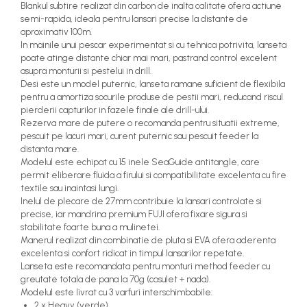
Blankul subtire realizat din carbon de inalta calitate ofera actiune
semi-rapida, ideala pentru lansari precise la distante de
aproximativ 100m.
In mainile unui pescar experimentat si cu tehnica potrivita, lanseta
poate atinge distante chiar mai mari, pastrand control excelent
asupra monturii si pestelui in drill.
Desi este un model puternic, lanseta ramane suficient de flexibila
pentru a amortiza socurile produse de pestii mari, reducand riscul
pierderii capturilor in fazele finale ale drill-ului.
Rezerva mare de putere o recomanda pentru situatii extreme,
pescuit pe lacuri mari, curent puternic sau pescuit feeder la
distanta mare.
Modelul este echipat cu 15 inele SeaGuide antitangle, care
permit eliberare fluida a firului si compatibilitate excelenta cu fire
textile sau inaintasi lungi.
Inelul de plecare de 27mm contribuie la lansari controlate si
precise, iar mandrina premium FUJI ofera fixare sigura si
stabilitate foarte buna a mulinetei.
Manerul realizat din combinatie de pluta si EVA ofera aderenta
excelenta si confort ridicat in timpul lansarilor repetate.
Lanseta este recomandata pentru monturi method feeder cu
greutate totala de pana la 70g (cosulet + nada).
Modelul este livrat cu 3 varfuri interschimbabile:
2 x Heavy (verde)