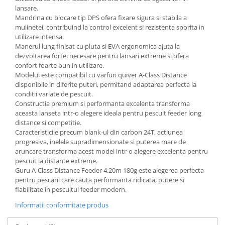
lansare.
Mandrina cu blocare tip DPS ofera fixare sigura si stabila a
mulinetei, contribuind la control excelent si rezistenta sporita in
utilizare intensa.
Manerul lung finisat cu pluta si EVA ergonomica ajuta la
dezvoltarea fortei necesare pentru lansari extreme si ofera
confort foarte bun in utilizare.
Modelul este compatibil cu varfuri quiver A-Class Distance
disponibile in diferite puteri, permitand adaptarea perfecta la
conditii variate de pescuit.
Constructia premium si performanta excelenta transforma
aceasta lanseta intr-o alegere ideala pentru pescuit feeder long
distance si competitie.
Caracteristicile precum blank-ul din carbon 24T, actiunea
progresiva, inelele supradimensionate si puterea mare de
aruncare transforma acest model intr-o alegere excelenta pentru
pescuit la distante extreme.
Guru A-Class Distance Feeder 4.20m 180g este alegerea perfecta
pentru pescarii care cauta performanta ridicata, putere si
fiabilitate in pescuitul feeder modern.
Informatii conformitate produs