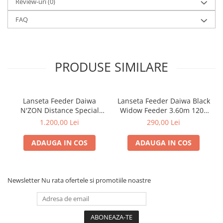
Review-uri
(0)
FAQ
PRODUSE SIMILARE
Lanseta Feeder Daiwa
Lanseta Feeder Daiwa Black
N'ZON Distance Special
Widow Feeder 3.60m 120g
Feeder 3.60m 90g | Daiwa
3+2 Buc | Daiwa
1.200,00 Lei
290,00 Lei
ADAUGA IN COS
ADAUGA IN COS
Newsletter
Nu rata ofertele si promotiile noastre