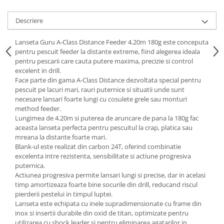
Descriere
Lanseta
Guru
A-Class Distance Feeder 4.20m 180g este conceputa
pentru pescuit feeder la distante extreme, fiind alegerea ideala
pentru pescarii care cauta putere maxima, precizie si control
excelent in drill.
Face parte din gama A-Class Distance dezvoltata special pentru
pescuit pe lacuri mari, rauri puternice si situatii unde sunt
necesare lansari foarte lungi cu cosulete grele sau monturi
method feeder.
Lungimea de 4.20m si puterea de aruncare de pana la 180g fac
aceasta lanseta perfecta pentru pescuitul la crap, platica sau
mreana la distante foarte mari.
Blank-ul este realizat din carbon 24T, oferind combinatie
excelenta intre rezistenta, sensibilitate si actiune progresiva
puternica.
Actiunea progresiva permite lansari lungi si precise, dar in acelasi
timp amortizeaza foarte bine socurile din drill, reducand riscul
pierderii pestelui in timpul luptei.
Lanseta este echipata cu inele supradimensionate cu frame din
inox si insertii durabile din oxid de titan, optimizate pentru
utilizarea cu shock leader si pentru eliminarea agatarilor in