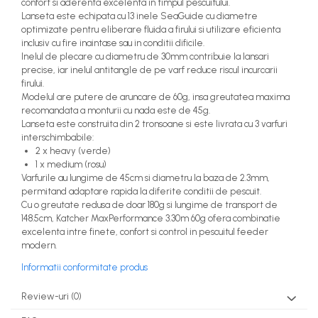
confort si aderenta excelenta in timpul pescuitului.
Lanseta este echipata cu 13 inele SeaGuide cu diametre
optimizate pentru eliberare fluida a firului si utilizare eficienta
inclusiv cu fire inaintase sau in conditii dificile.
Inelul de plecare cu diametru de 30mm contribuie la lansari
precise, iar inelul antitangle de pe varf reduce riscul incurcarii
firului.
Modelul are putere de aruncare de 60g, insa greutatea maxima
recomandata a monturii cu nada este de 45g.
Lanseta este construita din 2 tronsoane si este livrata cu 3 varfuri
interschimbabile:
2 x heavy (verde)
1 x medium (rosu)
Varfurile au lungime de 45cm si diametru la baza de 2.3mm,
permitand adaptare rapida la diferite conditii de pescuit.
Cu o greutate redusa de doar 180g si lungime de transport de
148.5cm, Katcher MaxPerformance 3.30m 60g ofera combinatie
excelenta intre finete, confort si control in pescuitul feeder
modern.
Informatii conformitate produs
Review-uri
(0)