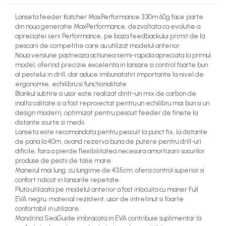
Lanseta feeder
Katcher
MaxPerformance 3.30m 60g face parte
din noua generatie MaxPerformance, dezvoltata ca evolutie a
apreciatei serii Performance, pe baza feedbackului primit de la
pescarii de competitie care au utilizat modelul anterior.
Noua versiune pastreaza actiunea semi-rapida apreciata la primul
model, oferind precizie excelenta in lansare si control foarte bun
al pestelui in drill, dar aduce imbunatatiri importante la nivel de
ergonomie, echilibru si functionalitate.
Blankul subtire si usor este realizat dintr-un mix de carbon de
inalta calitate si a fost reproiectat pentru un echilibru mai bun si un
design modern, optimizat pentru pescuit feeder de finete la
distante scurte si medii.
Lanseta este recomandata pentru pescuit la punct fix, la distante
de pana la 40m, avand rezerva buna de putere pentru drill-uri
dificile, fara a pierde flexibilitatea necesara amortizarii socurilor
produse de pestii de talie mare.
Manerul mai lung, cu lungime de 43.5cm, ofera control superior si
confort ridicat in lansarile repetate.
Pluta utilizata pe modelul anterior a fost inlocuita cu maner Full
EVA negru, material rezistent, usor de intretinut si foarte
confortabil in utilizare.
Mandrina SeaGuide imbracata in EVA contribuie suplimentar la