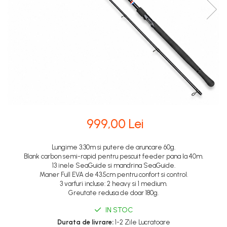
999,00 Lei
Lungime 3.30m si putere de aruncare 60g.
Blank carbon semi-rapid pentru pescuit feeder pana la 40m.
13 inele SeaGuide si mandrina SeaGuide.
Maner Full EVA de 43.5cm pentru confort si control.
3 varfuri incluse: 2 heavy si 1 medium.
Greutate redusa de doar 180g.
IN STOC
Durata de livrare:
1-2 Zile Lucratoare