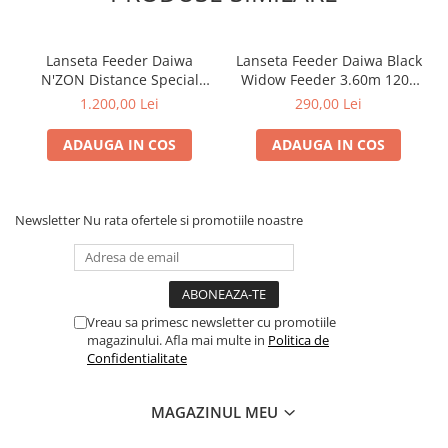
Lanseta Feeder Daiwa
Lanseta Feeder Daiwa Black
N'ZON Distance Special
Widow Feeder 3.60m 120g
Feeder 3.60m 90g | Daiwa
3+2 Buc | Daiwa
1.200,00 Lei
290,00 Lei
ADAUGA IN COS
ADAUGA IN COS
Newsletter
Nu rata ofertele si promotiile noastre
Vreau sa primesc newsletter cu promotiile
magazinului. Afla mai multe in
Politica de
Confidentialitate
MAGAZINUL MEU