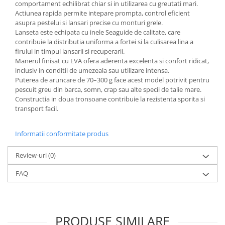
comportament echilibrat chiar si in utilizarea cu greutati mari.
Actiunea rapida permite intepare prompta, control eficient
asupra pestelui si lansari precise cu monturi grele.
Lanseta este echipata cu inele Seaguide de calitate, care
contribuie la distributia uniforma a fortei si la culisarea lina a
firului in timpul lansarii si recuperarii.
Manerul finisat cu EVA ofera aderenta excelenta si confort ridicat,
inclusiv in conditii de umezeala sau utilizare intensa.
Puterea de aruncare de 70–300 g face acest model potrivit pentru
pescuit greu din barca, somn, crap sau alte specii de talie mare.
Constructia in doua tronsoane contribuie la rezistenta sporita si
transport facil.
Informatii conformitate produs
Review-uri
(0)
FAQ
PRODUSE SIMILARE