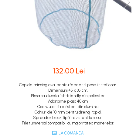
132,00 Lei
Cap de minciog oval pentru feeder si pescuit stationar.
Dimensiuni 45 x 35 cm.
Plasa cauciucata fish-friendly din poliester.
Adancime plasa 40 cm.
Cadru usor si rezistent din aluminiu.
Ochiuri de 10 mm pentru drenaj rapid.
Spreader block tip Y rezistent la socuri.
Filet universal compatibil cu majoritatea manerelor.
LA COMANDA