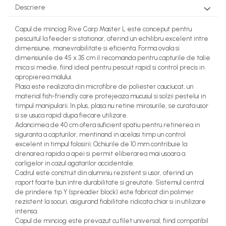
Descriere
Capul de minciog Rive Carp Master L este conceput pentru
pescuitul la feeder si stationar, oferind un echilibru excelent intre
dimensiune, manevrabilitate si eficienta. Forma ovala si
dimensiunile de 45 x 35 cm il recomanda pentru capturile de talie
mica si medie, fiind ideal pentru pescuit rapid si control precis in
apropierea malului.
Plasa este realizata din microfibre de poliester cauciucat, un
material fish-friendly care protejeaza mucusul si solzii pestelui in
timpul manipularii. In plus, plasa nu retine mirosurile, se curata usor
si se usuca rapid dupa fiecare utilizare.
Adancimea de 40 cm ofera suficient spatiu pentru retinerea in
siguranta a capturilor, mentinand in acelasi timp un control
excelent in timpul folosirii. Ochiurile de 10 mm contribuie la
drenarea rapida a apei si permit eliberarea mai usoara a
carligelor in cazul agatarilor accidentale.
Cadrul este construit din aluminiu rezistent si usor, oferind un
raport foarte bun intre durabilitate si greutate. Sistemul central
de prindere tip Y (spreader block) este fabricat din polimer
rezistent la socuri, asigurand fiabilitate ridicata chiar si in utilizare
intensa.
Capul de minciog este prevazut cu filet universal, fiind compatibil