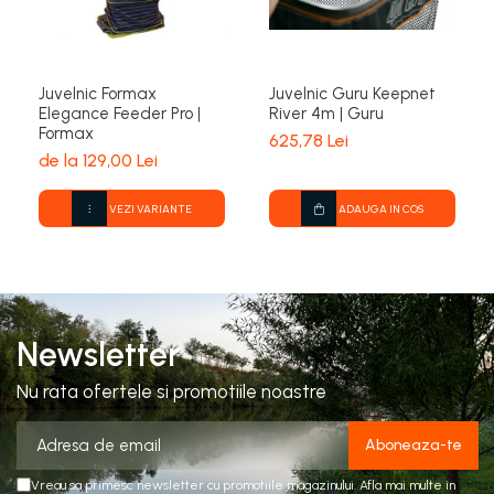
Juvelnic Formax
Juvelnic Guru Keepnet
Elegance Feeder Pro |
River 4m | Guru
Formax
625,78 Lei
de la 129,00 Lei
VEZI VARIANTE
ADAUGA IN COS
Newsletter
Nu rata ofertele si promotiile noastre
Vreau sa primesc newsletter cu promotiile magazinului. Afla mai multe in