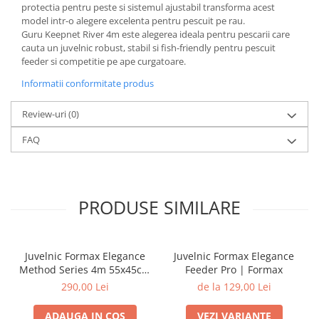
protectia pentru peste si sistemul ajustabil transforma acest
model intr-o alegere excelenta pentru pescuit pe rau.
Guru Keepnet River 4m este alegerea ideala pentru pescarii care
cauta un juvelnic robust, stabil si fish-friendly pentru pescuit
feeder si competitie pe ape curgatoare.
Informatii conformitate produs
Review-uri
(0)
FAQ
PRODUSE SIMILARE
Juvelnic Formax Elegance
Juvelnic Formax Elegance
Method Series 4m 55x45cm
Feeder Pro | Formax
| Formax
290,00 Lei
de la 129,00 Lei
ADAUGA IN COS
VEZI VARIANTE