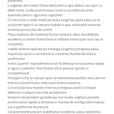
puternica.
Lungimea de 4 metri il face ideal pentru ape adanci sau rauri cu
debit mare, unde pozitionarea corecta a juvelnicului este
esentiala pentru siguranta capturilor.
Constructia cu inele medii pe toata lungimea ajuta plasa sa se
scufunde rapid si sa ramana stabila in apa, reducand miscarea
excesiva provocata de curent.
Plasa realizata din material foarte rezistent ofera durabilitate
excelenta si rezista foarte bine la utilizare intensa pe rauri sau in
competitii.
Inelele externe aplicate pe intreaga lungime protejeaza plasa
impotriva uzurii si contribuie la cresterea duratei de viata a
juvelnicului.
Inelul superior supradimensionat faciliteaza introducerea rapida
si sigura a pestilor, fiind foarte util in pescuit sportiv si
competitional.
Finisajul inchis la culoare ajuta la mentinerea pestilor mai calmi in
interiorul juvelnicului, reducand stresul acestora.
Constructia fara manere interne protejeaza pestii in timpul
eliberarii si reduce riscul de accidentare.
Sistemul de prindere ajustabil pe mai multe unghiuri permite
pozitionarea rapida si eficienta in functie de configuratia malului
sau a platformei de pescuit.
Caracteristicile precum stabilitatea excelenta, plasa rezistenta,