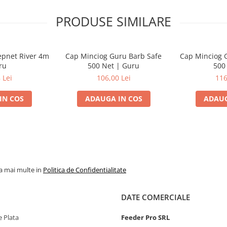
PRODUSE SIMILARE
epnet River 4m
Cap Minciog Guru Barb Safe
Cap Minciog 
ru
500 Net | Guru
500
 Lei
106,00 Lei
116
IN COS
ADAUGA IN COS
ADAUG
la mai multe in
Politica de Confidentialitate
DATE COMERCIALE
 Plata
Feeder Pro SRL