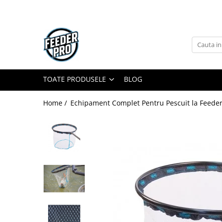
Toate Produsele
Lansete
Mulinete
Accesorii Diverse
TOATE PRODUSELE
BLOG
Mincioguri si Juvelnice
Home /
Echipament Complet Pentru Pescuit la Feeder
Scaune si Accesorii
Bagajerie Pescuit
Accesorii Nadire
Carlige
Fire
Nade si Momeli
Accesorii Monturi