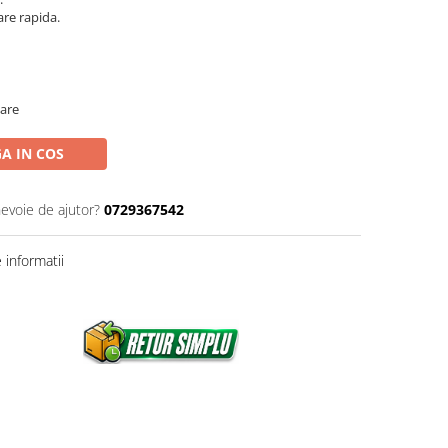
re rapida.
oare
A IN COS
nevoie de ajutor?
0729367542
informatii