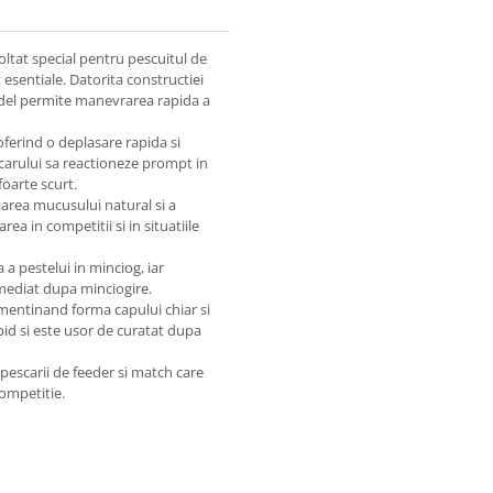
tat special pentru pescuitul de
t esentiale. Datorita constructiei
del permite manevrarea rapida a
oferind o deplasare rapida si
scarului sa reactioneze prompt in
foarte scurt.
ejarea mucusului natural si a
rea in competitii si in situatiile
a pestelui in minciog, iar
imediat dupa minciogire.
 mentinand forma capului chiar si
apid si este usor de curatat dupa
pescarii de feeder si match care
ompetitie.