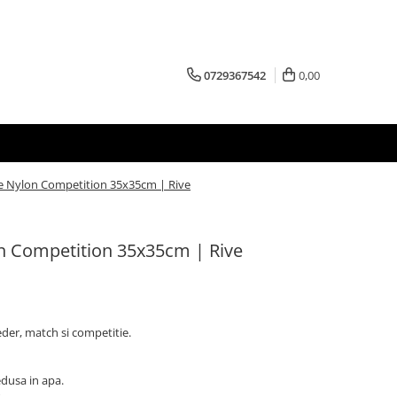
0729367542
0,00
e Nylon Competition 35x35cm | Rive
n Competition 35x35cm | Rive
der, match si competitie.
edusa in apa.
.