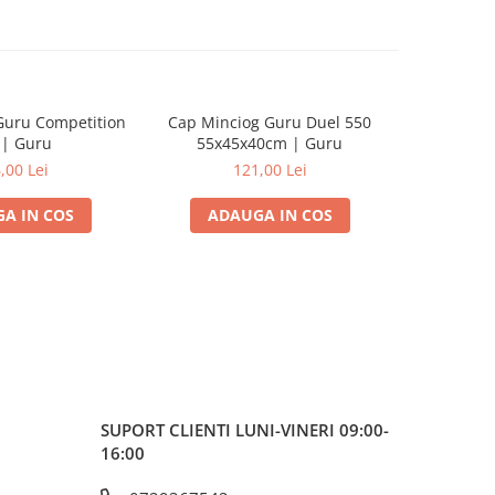
Guru Competition
Cap Minciog Guru Duel 550
Cap Minci
 | Guru
55x45x40cm | Guru
45x3
,00 Lei
121,00 Lei
A IN COS
ADAUGA IN COS
ADA
SUPORT CLIENTI
LUNI-VINERI 09:00-
16:00