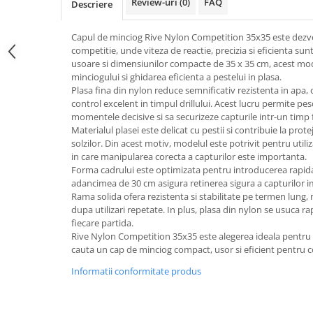
Review-uri
(0)
FAQ
Descriere
Capul de minciog Rive Nylon Competition 35x35 este dezvol
competitie, unde viteza de reactie, precizia si eficienta sun
usoare si dimensiunilor compacte de 35 x 35 cm, acest mo
minciogului si ghidarea eficienta a pestelui in plasa.
Plasa fina din nylon reduce semnificativ rezistenta in apa, 
control excelent in timpul drillului. Acest lucru permite pe
momentele decisive si sa securizeze capturile intr-un timp 
Materialul plasei este delicat cu pestii si contribuie la prot
solzilor. Din acest motiv, modelul este potrivit pentru utiliza
in care manipularea corecta a capturilor este importanta.
Forma cadrului este optimizata pentru introducerea rapida 
adancimea de 30 cm asigura retinerea sigura a capturilor 
Rama solida ofera rezistenta si stabilitate pe termen lung,
dupa utilizari repetate. In plus, plasa din nylon se usuca r
fiecare partida.
Rive Nylon Competition 35x35 este alegerea ideala pentru 
cauta un cap de minciog compact, usor si eficient pentru c
Informatii conformitate produs