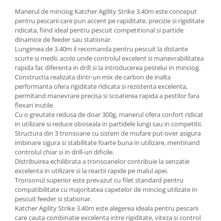
Manerul de minciog
Katcher
Agility Strike 3.40m este conceput
pentru pescarii care pun accent pe rapiditate, precizie si rigiditate
ridicata, fiind ideal pentru pescuit competitional si partide
dinamice de feeder sau stationar.
Lungimea de 3.40m il recomanda pentru pescuit la distante
scurte si medii, acolo unde controlul excelent si manevrabilitatea
rapida fac diferenta in drill si la introducerea pestelui in minciog.
Constructia realizata dintr-un mix de carbon de inalta
performanta ofera rigiditate ridicata si rezistenta excelenta,
permitand manevrare precisa si scoaterea rapida a pestilor fara
flexari inutile.
Cu o greutate redusa de doar 300g, manerul ofera confort ridicat
in utilizare si reduce oboseala in partidele lungi sau in competitii.
Structura din 3 tronsoane cu sistem de mufare put-over asigura
imbinare sigura si stabilitate foarte buna in utilizare, mentinand
controlul chiar si in drill-uri dificile.
Distribuirea echilibrata a tronsoanelor contribuie la senzatie
excelenta in utilizare si la reactii rapide pe malul apei.
Tronsonul superior este prevazut cu filet standard pentru
compatibilitate cu majoritatea capetelor de minciog utilizate in
pescuit feeder si stationar.
Katcher Agility Strike 3.40m este alegerea ideala pentru pescarii
care cauta combinatie excelenta intre rigiditate, viteza si control