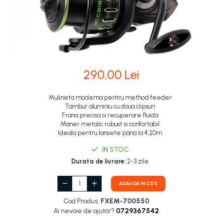
290,00 Lei
Mulineta moderna pentru method feeder
Tambur aluminiu cu doua clipsuri
Frana precisa si recuperare fluida
Maner metalic robust si confortabil
Ideala pentru lansete pana la 4,20m
IN STOC
Durata de livrare:
2-3 zile
ADAUGA IN COS
Cod Produs:
FXEM-700550
Ai nevoie de ajutor?
0729367542