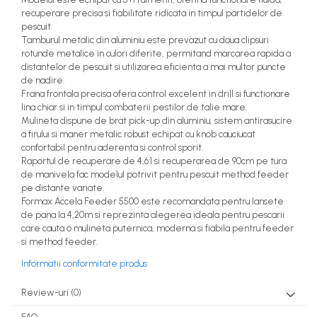
recuperare precisa si fiabilitate ridicata in timpul partidelor de
pescuit.
Tamburul metalic din aluminiu este prevazut cu doua clipsuri
rotunde metalice in culori diferite, permitand marcarea rapida a
distantelor de pescuit si utilizarea eficienta a mai multor puncte
de nadire.
Frana frontala precisa ofera control excelent in drill si functionare
lina chiar si in timpul combaterii pestilor de talie mare.
Mulineta dispune de brat pick-up din aluminiu, sistem antirasucire
a firului si maner metalic robust echipat cu knob cauciucat
confortabil pentru aderenta si control sporit.
Raportul de recuperare de 4,6:1 si recuperarea de 90cm pe tura
de manivela fac modelul potrivit pentru pescuit method feeder
pe distante variate.
Formax Accela Feeder 5500 este recomandata pentru lansete
de pana la 4,20m si reprezinta alegerea ideala pentru pescarii
care cauta o mulineta puternica, moderna si fiabila pentru feeder
si method feeder.
Informatii conformitate produs
Review-uri
(0)