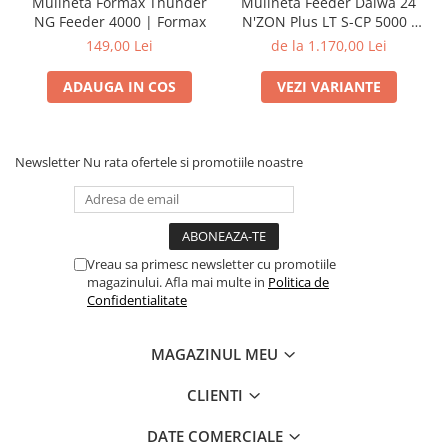
Mulineta Formax Thunder
Mulineta Feeder Daiwa 24
NG Feeder 4000 | Formax
N'ZON Plus LT S-CP 5000 /
6000 | Daiwa
149,00 Lei
de la 1.170,00 Lei
ADAUGA IN COS
VEZI VARIANTE
Newsletter
Nu rata ofertele si promotiile noastre
Vreau sa primesc newsletter cu promotiile
magazinului. Afla mai multe in
Politica de
Confidentialitate
MAGAZINUL MEU
CLIENTI
DATE COMERCIALE