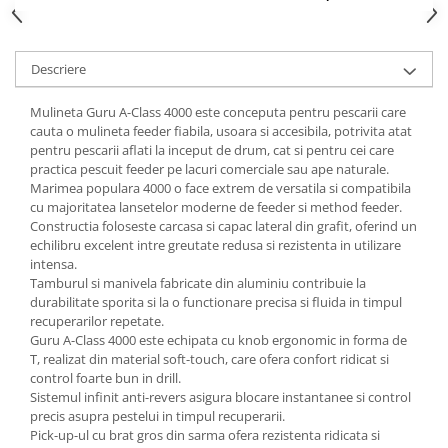
Descriere
Mulineta
Guru
A-Class 4000 este conceputa pentru pescarii care
cauta o mulineta feeder fiabila, usoara si accesibila, potrivita atat
pentru pescarii aflati la inceput de drum, cat si pentru cei care
practica pescuit feeder pe lacuri comerciale sau ape naturale.
Marimea populara 4000 o face extrem de versatila si compatibila
cu majoritatea lansetelor moderne de feeder si method feeder.
Constructia foloseste carcasa si capac lateral din grafit, oferind un
echilibru excelent intre greutate redusa si rezistenta in utilizare
intensa.
Tamburul si manivela fabricate din aluminiu contribuie la
durabilitate sporita si la o functionare precisa si fluida in timpul
recuperarilor repetate.
Guru A-Class 4000 este echipata cu knob ergonomic in forma de
T, realizat din material soft-touch, care ofera confort ridicat si
control foarte bun in drill.
Sistemul infinit anti-revers asigura blocare instantanee si control
precis asupra pestelui in timpul recuperarii.
Pick-up-ul cu brat gros din sarma ofera rezistenta ridicata si