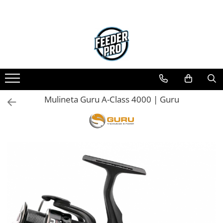
Toate Produsele
Lansete
Mulinete
Accesorii Diverse
Mincioguri si Juvelnice
Mulineta Guru A-Class 4000 | Guru
Scaune si Accesorii
Bagajerie Pescuit
Accesorii Nadire
Carlige
Fire
Nade si Momeli
Accesorii Monturi