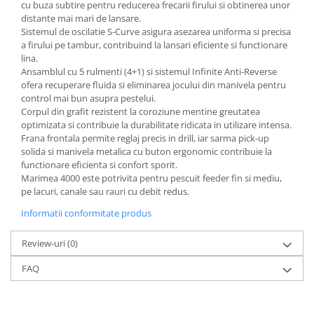
cu buza subtire pentru reducerea frecarii firului si obtinerea unor
distante mai mari de lansare.
Sistemul de oscilatie S-Curve asigura asezarea uniforma si precisa
a firului pe tambur, contribuind la lansari eficiente si functionare
lina.
Ansamblul cu 5 rulmenti (4+1) si sistemul Infinite Anti-Reverse
ofera recuperare fluida si eliminarea jocului din manivela pentru
control mai bun asupra pestelui.
Corpul din grafit rezistent la coroziune mentine greutatea
optimizata si contribuie la durabilitate ridicata in utilizare intensa.
Frana frontala permite reglaj precis in drill, iar sarma pick-up
solida si manivela metalica cu buton ergonomic contribuie la
functionare eficienta si confort sporit.
Marimea 4000 este potrivita pentru pescuit feeder fin si mediu,
pe lacuri, canale sau rauri cu debit redus.
Informatii conformitate produs
Review-uri
(0)
FAQ