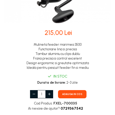
215,00 Lei
Mulineta feeder marimea 3500
Functionare lina si precisa
Tambur aluminiu cu clips dublu
Frana precisa si control excelent
Design ergonomic si greutate optimizata
Ideala pentru pescuit feeder fin si mediu
IN STOC
Durata de livrare:
2-3 zile
ADAUGA IN COS
Cod Produs:
FXEL-700035
Ai nevoie de ajutor?
0729367542