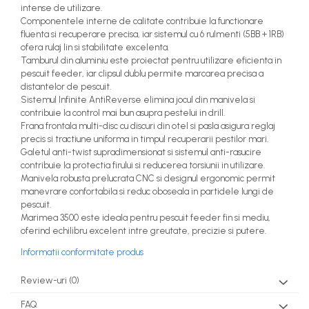
intense de utilizare.
Componentele interne de calitate contribuie la functionare
fluenta si recuperare precisa, iar sistemul cu 6 rulmenti (5BB + 1RB)
ofera rulaj lin si stabilitate excelenta.
Tamburul din aluminiu este proiectat pentru utilizare eficienta in
pescuit feeder, iar clipsul dublu permite marcarea precisa a
distantelor de pescuit.
Sistemul Infinite AntiReverse elimina jocul din manivela si
contribuie la control mai bun asupra pestelui in drill.
Frana frontala multi-disc cu discuri din otel si pasla asigura reglaj
precis si tractiune uniforma in timpul recuperarii pestilor mari.
Galetul anti-twist supradimensionat si sistemul anti-rasucire
contribuie la protectia firului si reducerea torsiunii in utilizare.
Manivela robusta prelucrata CNC si designul ergonomic permit
manevrare confortabila si reduc oboseala in partidele lungi de
pescuit.
Marimea 3500 este ideala pentru pescuit feeder fin si mediu,
oferind echilibru excelent intre greutate, precizie si putere.
Informatii conformitate produs
Review-uri
(0)
FAQ