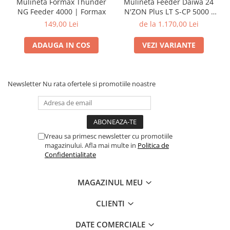
Mulineta Formax Thunder
Mulineta Feeder Daiwa 24
NG Feeder 4000 | Formax
N'ZON Plus LT S-CP 5000 /
6000 | Daiwa
149,00 Lei
de la 1.170,00 Lei
ADAUGA IN COS
VEZI VARIANTE
Newsletter
Nu rata ofertele si promotiile noastre
Vreau sa primesc newsletter cu promotiile
magazinului. Afla mai multe in
Politica de
Confidentialitate
MAGAZINUL MEU
CLIENTI
DATE COMERCIALE