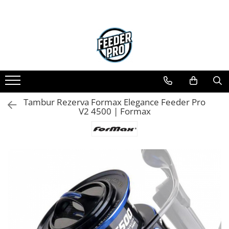
Toate Produsele
Lansete
Mulinete
Accesorii Diverse
Mincioguri si Juvelnice
Tambur Rezerva Formax Elegance Feeder Pro
Scaune si Accesorii
V2 4500 | Formax
Bagajerie Pescuit
Accesorii Nadire
Carlige
Fire
Nade si Momeli
Accesorii Monturi