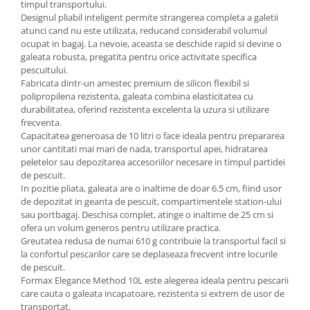
timpul transportului.
Designul pliabil inteligent permite strangerea completa a galetii
atunci cand nu este utilizata, reducand considerabil volumul
ocupat in bagaj. La nevoie, aceasta se deschide rapid si devine o
galeata robusta, pregatita pentru orice activitate specifica
pescuitului.
Fabricata dintr-un amestec premium de silicon flexibil si
polipropilena rezistenta, galeata combina elasticitatea cu
durabilitatea, oferind rezistenta excelenta la uzura si utilizare
frecventa.
Capacitatea generoasa de 10 litri o face ideala pentru prepararea
unor cantitati mai mari de nada, transportul apei, hidratarea
peletelor sau depozitarea accesoriilor necesare in timpul partidei
de pescuit.
In pozitie pliata, galeata are o inaltime de doar 6.5 cm, fiind usor
de depozitat in geanta de pescuit, compartimentele station-ului
sau portbagaj. Deschisa complet, atinge o inaltime de 25 cm si
ofera un volum generos pentru utilizare practica.
Greutatea redusa de numai 610 g contribuie la transportul facil si
la confortul pescarilor care se deplaseaza frecvent intre locurile
de pescuit.
Formax Elegance Method 10L este alegerea ideala pentru pescarii
care cauta o galeata incapatoare, rezistenta si extrem de usor de
transportat.