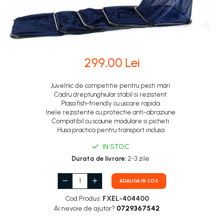
299,00 Lei
Juvelnic de competitie pentru pesti mari
Cadru dreptunghiular stabil si rezistent
Plasa fish-friendly cu uscare rapida
Inele rezistente cu protectie anti-abraziune
Compatibil cu scaune modulare si picheti
Husa practica pentru transport inclusa
IN STOC
Durata de livrare:
2-3 zile
ADAUGA IN COS
Cod Produs:
FXEL-404400
Ai nevoie de ajutor?
0729367542