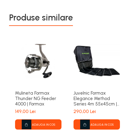
Produse similare
Mulineta Formax
Juvelnic Formax
F
Thunder NG Feeder
Elegance Method
F
4000 | Formax
Series 4m 55x45cm |
M
Formax
D
149,00 Lei
290,00 Lei
d
1
ADAUGA IN COS
ADAUGA IN COS