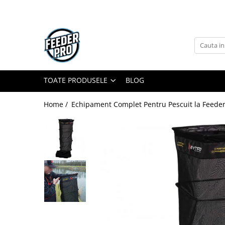
Toate Produsele
Lansete
Mulinete
Accesorii Diverse
TOATE PRODUSELE
BLOG
Mincioguri si Juvelnice
Home /
Echipament Complet Pentru Pescuit la Feeder
Scaune si Accesorii
Bagajerie Pescuit
Accesorii Nadire
Carlige
Fire
Nade si Momeli
Accesorii Monturi