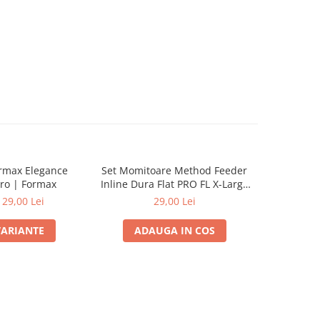
ormax Elegance
Set Momitoare Method Feeder
Set Momit
ro | Formax
Inline Dura Flat PRO FL X-Large
Inline Du
60g-70g-80g | PRO FL
40g
129,00 Lei
29,00 Lei
VARIANTE
ADAUGA IN COS
ADA