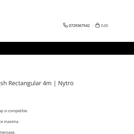
0729367542
0,00
esh Rectangular 4m | Nytro
p si competitie.
ate maxima.
umeroase.