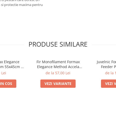
a si protectie maxima pentru
PRODUSE SIMILARE
ax Elegance
Fir Monofilament Formax
Juvelnic F
4m 55x45cm |
Elegance Method Accela
Feeder P
ax
Distance Feeder Fluo 1000m |
 Lei
de la 57,00 Lei
de la 
Formax
IN COS
VEZI VARIANTE
VEZI 