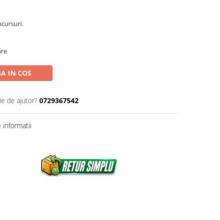
ncursuri.
are
A IN COS
ie de ajutor?
0729367542
informatii