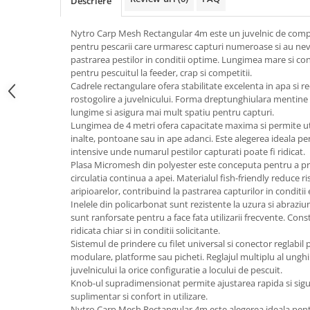
Descriere
Nytro Carp Mesh Rectangular 4m este un juvelnic de com
pentru pescarii care urmaresc capturi numeroase si au ne
pastrarea pestilor in conditii optime. Lungimea mare si co
pentru pescuitul la feeder, crap si competitii.
Cadrele rectangulare ofera stabilitate excelenta in apa si r
rostogolire a juvelnicului. Forma dreptunghiulara mentine 
lungime si asigura mai mult spatiu pentru capturi.
Lungimea de 4 metri ofera capacitate maxima si permite uti
inalte, pontoane sau in ape adanci. Este alegerea ideala pe
intensive unde numarul pestilor capturati poate fi ridicat.
Plasa Micromesh din polyester este conceputa pentru a pro
circulatia continua a apei. Materialul fish-friendly reduce risc
aripioarelor, contribuind la pastrarea capturilor in conditii
Inelele din policarbonat sunt rezistente la uzura si abraziu
sunt ranforsate pentru a face fata utilizarii frecvente. Cons
ridicata chiar si in conditii solicitante.
Sistemul de prindere cu filet universal si conector reglab
modulare, platforme sau picheti. Reglajul multiplu al unghi
juvelnicului la orice configuratie a locului de pescuit.
Knob-ul supradimensionat permite ajustarea rapida si sigura
suplimentar si confort in utilizare.
Nytro Carp Mesh Rectangular 4m este alegerea ideala pent