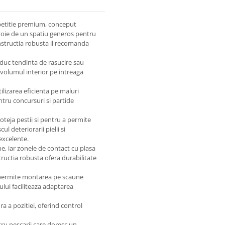
petitie premium, conceput
voie de un spatiu generos pentru
nstructia robusta il recomanda
educ tendinta de rasucire sau
volumul interior pe intreaga
lizarea eficienta pe maluri
ntru concursuri si partide
teja pestii si pentru a permite
ul deteriorarii pielii si
 excelente.
ne, iar zonele de contact cu plasa
tructia robusta ofera durabilitate
il permite montarea pe scaune
ului faciliteaza adaptarea
 a pozitiei, oferind control
ru pescarii care doresc un