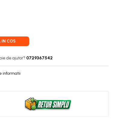
 IN COS
oie de ajutor?
0729367542
 informatii