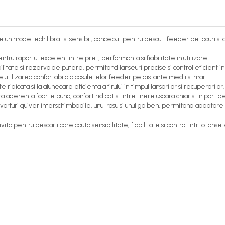
n model echilibrat si sensibil, conceput pentru pescuit feeder pe lacuri si ap
ru raportul excelent intre pret, performanta si fiabilitate in utilizare.
itate si rezerva de putere, permitand lanseuri precise si control eficient in d
 utilizarea confortabila a cosuletelor feeder pe distante medii si mari.
 ridicata si la alunecare eficienta a firului in timpul lansarilor si recuperarilor.
 aderenta foarte buna, confort ridicat si intretinere usoara chiar si in partide
varfuri quiver interschimbabile, unul rosu si unul galben, permitand adaptare ra
 pentru pescarii care cauta sensibilitate, fiabilitate si control intr-o lanse