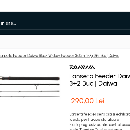
Lanseta Feeder Daiwa Black Widow Feeder 3.60m 120g 3+2 Buc | Daiwa
Lanseta Feeder Dai
3+2 Buc | Daiwa
290,00 Lei
Lanseta feeder sensibila si echilibr
Ideala pentru ape statatoare
Blank progresiv pentru control exc
Inele Titanium Oxid rezistente