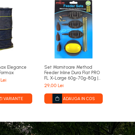
rmax Elegance
Set Momitoare Method
Set Momi
 Formax
Feeder Inline Dura Flat PRO
Feeder Inl
FL X-Large 60g-70g-80g |
Large 30
 Lei
PRO FL
FL
29,00 Lei
29,00 Lei
ZI VARIANTE
ADAUGA IN COS