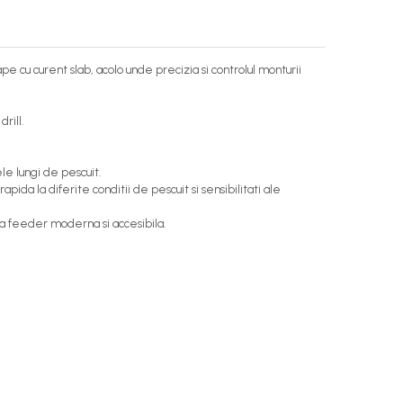
e cu curent slab, acolo unde precizia si controlul monturii
rill.
le lungi de pescuit.
pida la diferite conditii de pescuit si sensibilitati ale
ta feeder moderna si accesibila.