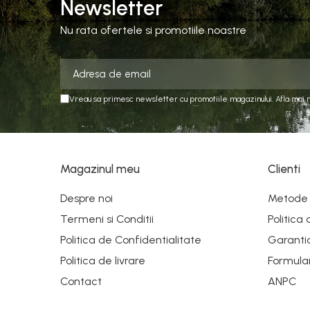
Newsletter
Nu rata ofertele si promotiile noastre
Vreau sa primesc newsletter cu promotiile magazinului. Afla mai 
Magazinul meu
Clienti
Despre noi
Metode 
Termeni si Conditii
Politica
Politica de Confidentialitate
Garanti
Politica de livrare
Formula
Contact
ANPC