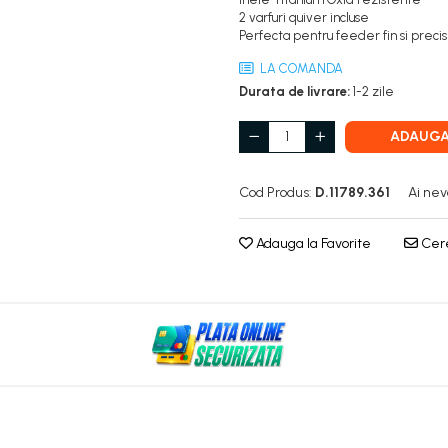
2 varfuri quiver incluse
Perfecta pentru feeder fin si precis
LA COMANDA
Durata de livrare:
1-2 zile
ADAUGA
Cod Produs:
D.11789.361
Ai nev
Adauga la Favorite
Cere