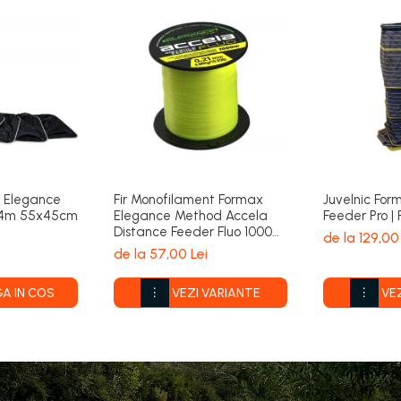
x Elegance
Fir Monofilament Formax
Juvelnic Fo
 4m 55x45cm
Elegance Method Accela
Feeder Pro |
Distance Feeder Fluo 1000m
de la 129,00
| Formax
de la 57,00 Lei
A IN COS
VEZI VARIANTE
VE