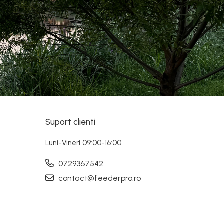
Suport clienti
Luni-Vineri 09:00-16:00
0729367542
contact@feederpro.ro