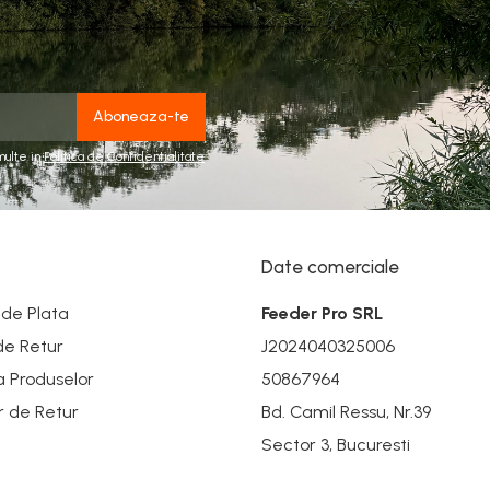
multe in
Politica de Confidentialitate
Date comerciale
de Plata
Feeder Pro SRL
 de Retur
J2024040325006
a Produselor
50867964
r de Retur
Bd. Camil Ressu, Nr.39
Sector 3, Bucuresti