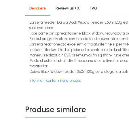
Descriere
Review-uri
(0)
FAQ
Lanseta feeder
Daiwa
Black Widow Feeder 3.60m 120g este u
sunt esentiale.
Face parte din apreciata serie Black Widow, recunoscuta pent
Blankul progresiv ofera combinatie foarte buna intre sensibil
Lanseta reactioneaza excelent la trasaturile fine si permite
Inelele Titanium Oxid cu picior dublu contribuie la durabilitate
Manerul realizat din EVA premium cu finisaj shrink tube ofera
Modelul este construit din 3 tronsoane si este livrat cu doua 
trasaturilor.
Daiwa Black Widow Feeder 3.60m 120g este alegerea potrivita
Informatii conformitate produs
Produse similare