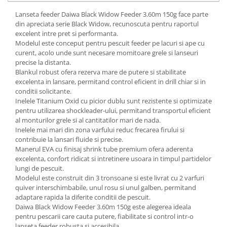
Lanseta feeder
Daiwa
Black Widow Feeder 3.60m 150g face parte
din apreciata serie Black Widow, recunoscuta pentru raportul
excelent intre pret si performanta.
Modelul este conceput pentru pescuit feeder pe lacuri si ape cu
curent, acolo unde sunt necesare momitoare grele si lanseuri
precise la distanta.
Blankul robust ofera rezerva mare de putere si stabilitate
excelenta in lansare, permitand control eficient in drill chiar si in
conditii solicitante.
Inelele Titanium Oxid cu picior dublu sunt rezistente si optimizate
pentru utilizarea shockleader-ului, permitand transportul eficient
al monturilor grele si al cantitatilor mari de nada.
Inelele mai mari din zona varfului reduc frecarea firului si
contribuie la lansari fluide si precise.
Manerul EVA cu finisaj shrink tube premium ofera aderenta
excelenta, confort ridicat si intretinere usoara in timpul partidelor
lungi de pescuit.
Modelul este construit din 3 tronsoane si este livrat cu 2 varfuri
quiver interschimbabile, unul rosu si unul galben, permitand
adaptare rapida la diferite conditii de pescuit.
Daiwa Black Widow Feeder 3.60m 150g este alegerea ideala
pentru pescarii care cauta putere, fiabilitate si control intr-o
lanseta feeder robusta si accesibila.