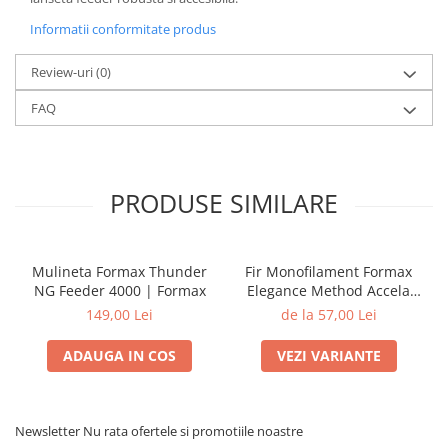
Informatii conformitate produs
Review-uri
(0)
FAQ
PRODUSE SIMILARE
Mulineta Formax Thunder
Fir Monofilament Formax
NG Feeder 4000 | Formax
Elegance Method Accela
Distance Feeder Fluo 1000m
149,00 Lei
de la 57,00 Lei
| Formax
ADAUGA IN COS
VEZI VARIANTE
Newsletter
Nu rata ofertele si promotiile noastre