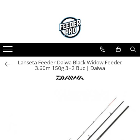
Toate Produsele
Lansete
Mulinete
Accesorii Diverse
Mincioguri si Juvelnice
Lanseta Feeder Daiwa Black Widow Feeder
Scaune si Accesorii
3.60m 150g 3+2 Buc | Daiwa
Bagajerie Pescuit
Accesorii Nadire
Carlige
Fire
Nade si Momeli
Accesorii Monturi