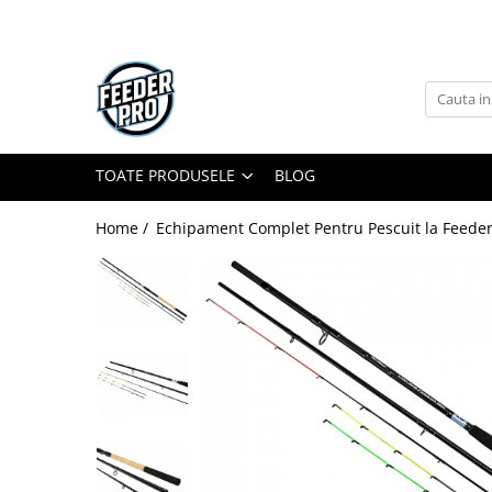
Toate Produsele
Lansete
Mulinete
Accesorii Diverse
TOATE PRODUSELE
BLOG
Mincioguri si Juvelnice
Home /
Echipament Complet Pentru Pescuit la Feeder
Scaune si Accesorii
Bagajerie Pescuit
Accesorii Nadire
Carlige
Fire
Nade si Momeli
Accesorii Monturi