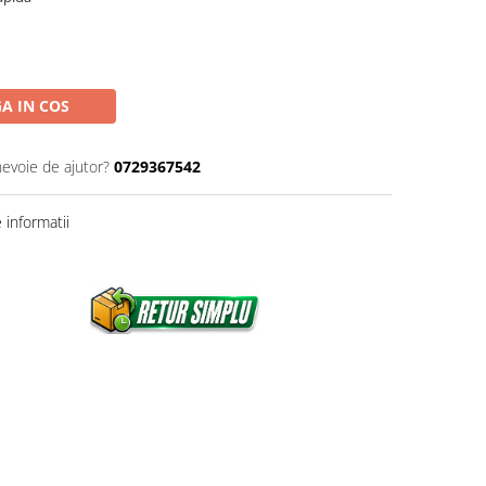
A IN COS
nevoie de ajutor?
0729367542
informatii