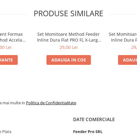
PRODUSE SIMILARE
ment Formax
Set Momitoare Method Feeder
Set Momitoar
hod Accela
Inline Dura Flat PRO FL X-Large
Inline Dura 
 Fluo 1000m |
60g-70g-80g | PRO FL
40g-50
00 Lei
29,00 Lei
29
ax
RIANTE
ADAUGA IN COS
ADAUG
la mai multe in
Politica de Confidentialitate
DATE COMERCIALE
 Plata
Feeder Pro SRL