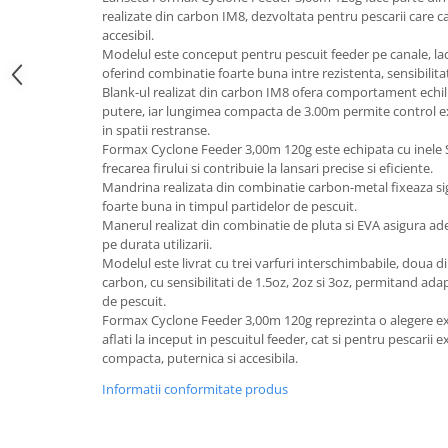
realizate din carbon IM8, dezvoltata pentru pescarii care 
accesibil.
Modelul este conceput pentru pescuit feeder pe canale, lacu
oferind combinatie foarte buna intre rezistenta, sensibilita
Blank-ul realizat din carbon IM8 ofera comportament echilib
putere, iar lungimea compacta de 3.00m permite control exc
in spatii restranse.
Formax Cyclone Feeder 3,00m 120g este echipata cu inele Si
frecarea firului si contribuie la lansari precise si eficiente.
Mandrina realizata din combinatie carbon-metal fixeaza sigu
foarte buna in timpul partidelor de pescuit.
Manerul realizat din combinatie de pluta si EVA asigura ade
pe durata utilizarii.
Modelul este livrat cu trei varfuri interschimbabile, doua din
carbon, cu sensibilitati de 1.5oz, 2oz si 3oz, permitand adap
de pescuit.
Formax Cyclone Feeder 3,00m 120g reprezinta o alegere ex
aflati la inceput in pescuitul feeder, cat si pentru pescarii
compacta, puternica si accesibila.
Informatii conformitate produs