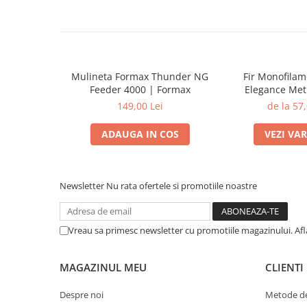
Mulineta Formax Thunder NG
Fir Monofila
Feeder 4000 | Formax
Elegance Met
Distance Feeder
149,00 Lei
de la 57,
Form
ADAUGA IN COS
VEZI VA
Newsletter
Nu rata ofertele si promotiile noastre
Vreau sa primesc newsletter cu promotiile magazinului. Af
MAGAZINUL MEU
CLIENTI
Despre noi
Metode de