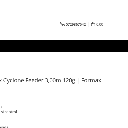
0729367542
0,00
x Cyclone Feeder 3,00m 120g | Formax
la
si control
apida