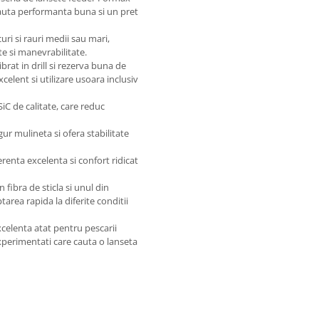
cauta performanta buna si un pret
ri si rauri medii sau mari,
te si manevrabilitate.
rat in drill si rezerva buna de
elent si utilizare usoara inclusiv
C de calitate, care reduc
r mulineta si ofera stabilitate
renta excelenta si confort ridicat
 fibra de sticla si unul din
tarea rapida la diferite conditii
celenta atat pentru pescarii
 experimentati care cauta o lanseta