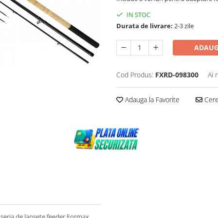
IN STOC
Durata de livrare:
2-3 zile
ADAUG
Cod Produs:
FXRD-098300
Ai 
Adauga la Favorite
Cere 
seria de lansete feeder Formax