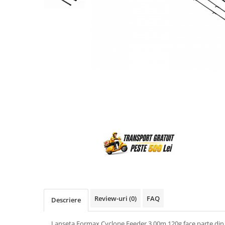
Review-uri
(0)
FAQ
Descriere
Lanseta Formax Cyclone Feeder 3,00m 120g face parte din 