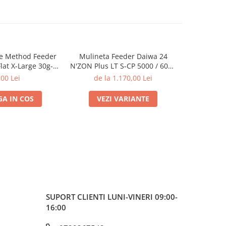
e Method Feeder
Mulineta Feeder Daiwa 24
Mulineta 
Flat X-Large 30g-
N'ZON Plus LT S-CP 5000 / 6000
Plus LT 5
g | PRO FL
| Daiwa
,00 Lei
de la 1.170,00 Lei
A IN COS
VEZI VARIANTE
VE
SUPORT CLIENTI
LUNI-VINERI 09:00-
16:00