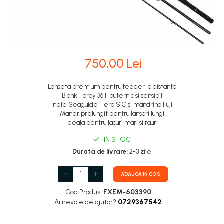
750,00 Lei
Lanseta premium pentru feeder la distanta
Blank Toray 36T puternic si sensibil
Inele Seaguide Hero SiC si mandrina Fuji
Maner prelungit pentru lansari lungi
Ideala pentru lacuri mari si rauri
IN STOC
Durata de livrare:
2-3 zile
ADAUGA IN COS
Cod Produs:
FXEM-603390
Ai nevoie de ajutor?
0729367542