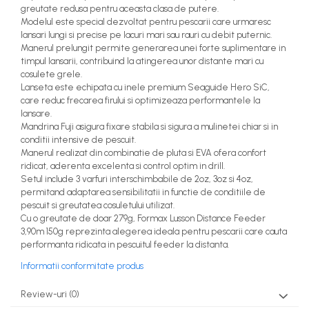
greutate redusa pentru aceasta clasa de putere.
Modelul este special dezvoltat pentru pescarii care urmaresc
lansari lungi si precise pe lacuri mari sau rauri cu debit puternic.
Manerul prelungit permite generarea unei forte suplimentare in
timpul lansarii, contribuind la atingerea unor distante mari cu
cosulete grele.
Lanseta este echipata cu inele premium Seaguide Hero SiC,
care reduc frecarea firului si optimizeaza performantele la
lansare.
Mandrina Fuji asigura fixare stabila si sigura a mulinetei chiar si in
conditii intensive de pescuit.
Manerul realizat din combinatie de pluta si EVA ofera confort
ridicat, aderenta excelenta si control optim in drill.
Setul include 3 varfuri interschimbabile de 2oz, 3oz si 4oz,
permitand adaptarea sensibilitatii in functie de conditiile de
pescuit si greutatea cosuletului utilizat.
Cu o greutate de doar 279g, Formax Lusson Distance Feeder
3,90m 150g reprezinta alegerea ideala pentru pescarii care cauta
performanta ridicata in pescuitul feeder la distanta.
Informatii conformitate produs
Review-uri
(0)